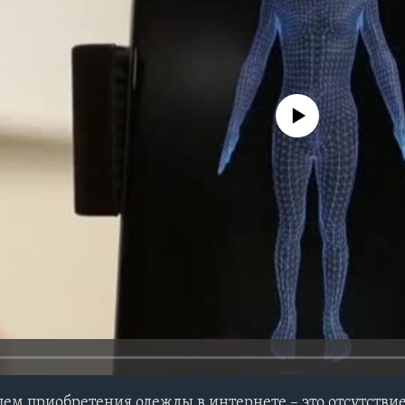
No media source currently avail
лем приобретения одежды в интернете – это отсутстви