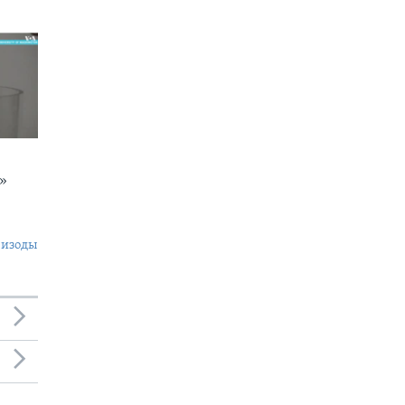
»
пизоды