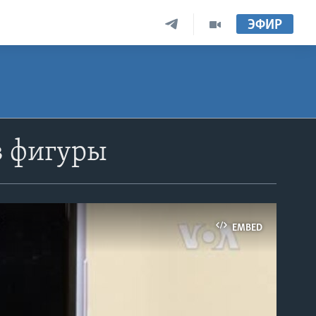
ЭФИР
в фигуры
EMBED