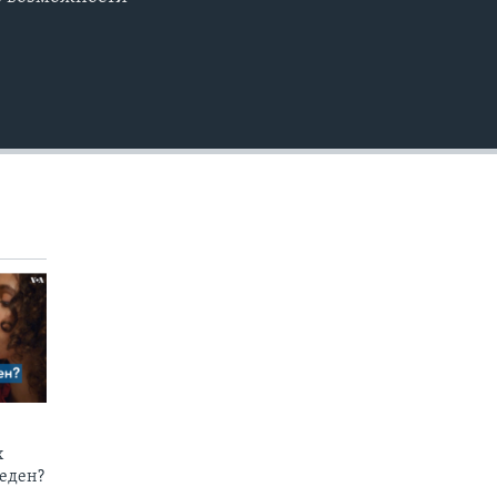
EMBED
х
еден?