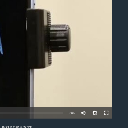
able
2:06
е возможности