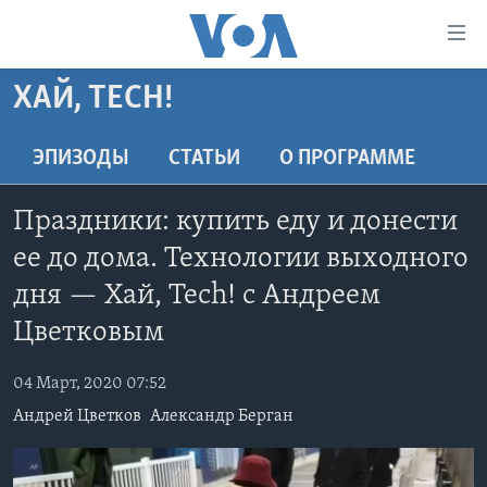
Линки
доступности
Перейти
ХАЙ, TECH!
на
ГЛАВНОЕ
основной
ПРОГРАММЫ
ЭПИЗОДЫ
СТАТЬИ
O ПРОГРАММЕ
контент
ПРОЕКТЫ
Перейти
АМЕРИКА
Праздники: купить еду и донести
к
ЭКСПЕРТИЗА
НОВОСТИ ЗА МИНУТУ
УЧИМ АНГЛИЙСКИЙ
основной
ее до дома. Технологии выходного
ИНТЕРВЬЮ
ИТОГИ
НАША АМЕРИКАНСКАЯ ИСТОРИЯ
навигации
дня — Хай, Tech! с Андреем
Перейти
ФАКТЫ ПРОТИВ ФЕЙКОВ
ПОЧЕМУ ЭТО ВАЖНО?
А КАК В АМЕРИКЕ?
Цветковым
в
ЗА СВОБОДУ ПРЕССЫ
ДИСКУССИЯ VOA
АРТЕФАКТЫ
поиск
04 Март, 2020 07:52
УЧИМ АНГЛИЙСКИЙ
ДЕТАЛИ
АМЕРИКАНСКИЕ ГОРОДКИ
Андрей Цветков
Александр Берган
ВИДЕО
НЬЮ-ЙОРК NEW YORK
ТЕСТЫ
ПОДПИСКА НА НОВОСТИ
АМЕРИКА. БОЛЬШОЕ ПУТЕШЕСТВИЕ