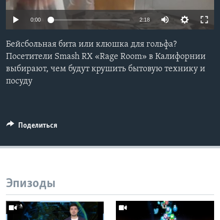
Learning English
0:00
2:18
СОЦИАЛЬНЫЕ СЕТИ
Бейсбольная бита или клюшка для гольфа?
Посетители Smash RX «Rage Room» в Калифорнии
выбирают, чем будут крушить бытовую технику и
посуду
Языки
Поделиться
Эпизоды