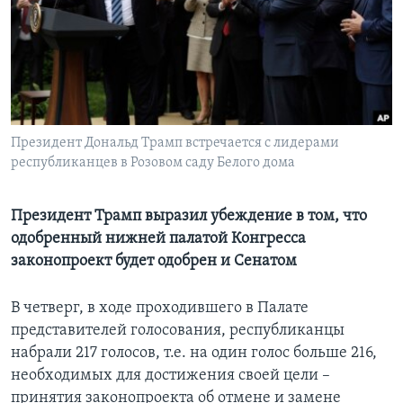
Learning English
СОЦИАЛЬНЫЕ СЕТИ
Президент Дональд Трамп встречается с лидерами
республиканцев в Розовом саду Белого дома
Языки
Президент Трамп выразил убеждение в том, что
одобренный нижней палатой Конгресса
законопроект будет одобрен и Сенатом
В четверг, в ходе проходившего в Палате
представителей голосования, республиканцы
набрали 217 голосов, т.е. на один голос больше 216,
необходимых для достижения своей цели –
принятия законопроекта об отмене и замене