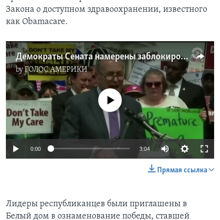
Закона о доступном здравоохранении, известного
как Obamacare.
Демократы Сената намерены заблокировать отмену Obamacare
by
ГОЛОС АМЕРИКИ
No media source currently available
0:00
3:04
Прямая ссылка
Лидеры республиканцев были приглашены в
Белый дом в ознаменование победы, ставшей