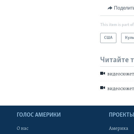
Поделит
This item is part of
США
Куль
Читайте 
видеосюже
видеосюже
ГОЛОС АМЕРИКИ
ПРОЕКТ
О нас
Америка