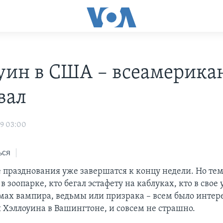
уин в США – всеамерика
вал
09 03:00
ься
 празднования уже завершатся к концу недели. Но тем
в зоопарке, кто бегал эстафету на каблуках, кто в свое
юмах вампира, ведьмы или призрака – всем было интер
 Хэллоуина в Вашингтоне, и совсем не страшно.