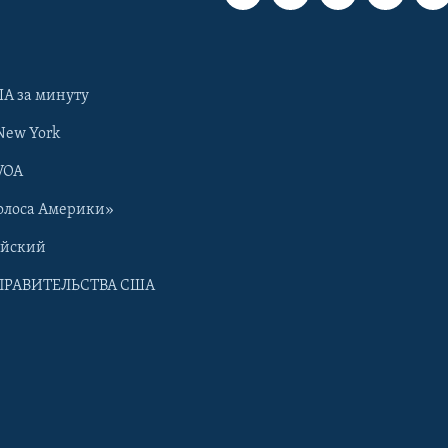
А за минуту
New York
VOA
олоса Америки»
ийский
ПРАВИТЕЛЬСТВА США