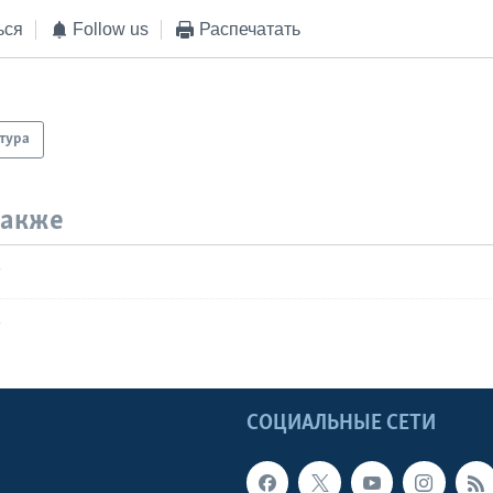
ься
Follow us
Распечатать
тура
также
т
т
Ы
СОЦИАЛЬНЫЕ СЕТИ