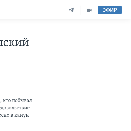
ЭФИР
нский
, кто побывал
 удовольствие
есно в канун