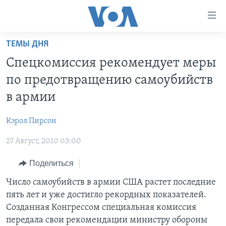
Линки
доступности
Перейти
ТЕМЫ ДНЯ
на
ГЛАВНОЕ
Спецкомиссия рекомендует меры
основной
ПРОГРАММЫ
контент
по предотвращению самоубийств
ПРОЕКТЫ
Перейти
АМЕРИКА
в армии
к
ЭКСПЕРТИЗА
НОВОСТИ ЗА МИНУТУ
УЧИМ АНГЛИЙСКИЙ
основной
Кэрол Пирсон
ИНТЕРВЬЮ
ИТОГИ
НАША АМЕРИКАНСКАЯ ИСТОРИЯ
навигации
Перейти
27 Август, 2010 03:00
ФАКТЫ ПРОТИВ ФЕЙКОВ
ПОЧЕМУ ЭТО ВАЖНО?
А КАК В АМЕРИКЕ?
в
ЗА СВОБОДУ ПРЕССЫ
Поделиться
ДИСКУССИЯ VOA
АРТЕФАКТЫ
поиск
УЧИМ АНГЛИЙСКИЙ
ДЕТАЛИ
АМЕРИКАНСКИЕ ГОРОДКИ
Число самоубийств в армии США растет последние
пять лет и уже достигло рекордных показателей.
ВИДЕО
НЬЮ-ЙОРК NEW YORK
ТЕСТЫ
Созданная Конгрессом специальная комиссия
ПОДПИСКА НА НОВОСТИ
АМЕРИКА. БОЛЬШОЕ ПУТЕШЕСТВИЕ
передала свои рекомендации министру обороны