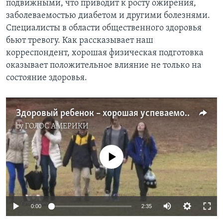
подвижными, что приводит к росту ожирения,
заболеваемостью диабетом и другими болезнями.
Learning English
Специалисты в области общественного здоровья
бьют тревогу. Как рассказывает наш
СОЦИАЛЬНЫЕ СЕТИ
корреспондент, хорошая физическая подготовка
оказывает положительное влияние не только на
состояние здоровья.
Языки
Здоровый ребенок – хорошая успеваемость
by
ГОЛОС АМЕРИКИ
No media source currently available
0:00
2:35