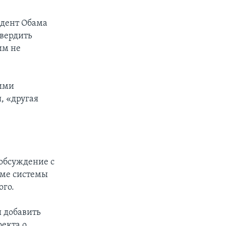
идент Обама
твердить
им не
еими
, «другая
 обсуждение с
рме системы
ого.
 добавить
екта о