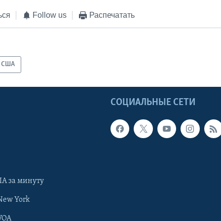
ься
Follow us
Распечатать
США
Ы
СОЦИАЛЬНЫЕ СЕТИ
А за минуту
New York
VOA