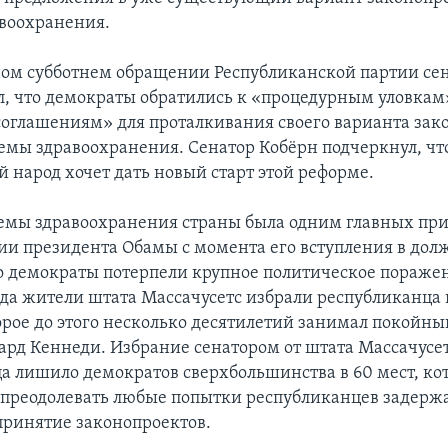
воохранения.
ом субботнем обращении Республиканской партии се
л, что демократы обратились к «процедурным уловкам
оглашениям» для проталкивания своего варианта зак
емы здравоохранения. Сенатор Кобёрн подчеркнул, чт
 народ хочет дать новый старт этой реформе.
емы здравоохранения страны была одним главных пр
и президента Обамы с момента его вступления в долж
Но демократы потерпели крупное политическое пораже
огда жители штата Массачусетс избрали республиканца
торое до этого несколько десятилетий занимал покойны
ард Кеннеди. Избрание сенатором от штата Массачусе
а лишило демократов сверхбольшинства в 60 мест, ко
 преодолевать любые попытки республиканцев задерж
принятие законопроектов.