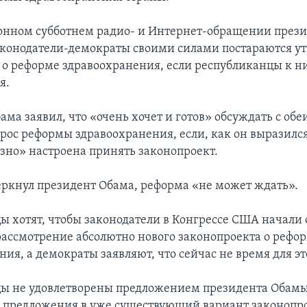
онном субботнем радио- и Интернет-обращении през
законодатели-демократы своими силами постараются у
 о реформе здравоохранения, если республиканцы к н
я.
ма заявил, что «очень хочет и готов» обсуждать с об
рос реформы здравоохранения, если, как он выразился
езно» настроена принять законопроект.
еркнул президент Обама, реформа «не может ждать».
ы хотят, чтобы законодатели в Конгрессе США начали
рассмотрение абсолютно нового законопроекта о рефо
ия, а демократы заявляют, что сейчас не время для эт
ы не удовлетворены предложением президента Обамы
 предложения в уже существующий вариант законопро