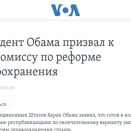
дент Обама призвал к
омиссу по реформе
оохранения
0 03:00
ься
единенных Штатов Барак Обама заявил, что готов к к
ми-республиканцами по окончательному варианту зак
емы здравоохранения страны.