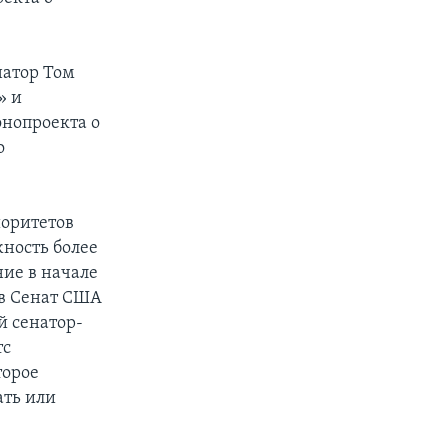
натор Том
» и
онопроекта о
о
иоритетов
ность более
ние в начале
 в Сенат США
й сенатор-
тс
торое
ать или