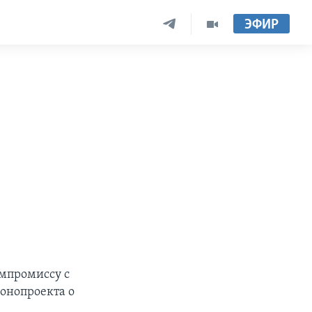
ЭФИР
омпромиссу с
онопроекта о