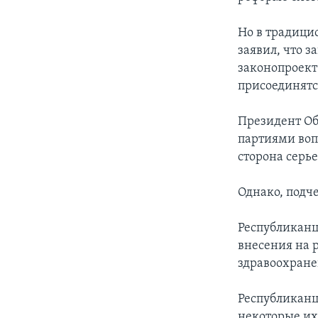
Но в традици
заявил, что 
законопроект
присоединятс
Президент Оба
партиями воп
сторона серь
Однако, подч
Республиканц
внесения на 
здравоохранен
Республиканц
некоторые их