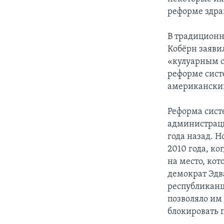
реформе здра
В традиционн
Кобёрн заяви
«кулуарным с
реформе сист
американский
Реформа сист
администраци
года назад. 
2010 года, к
на место, ко
демократ Эдв
республиканц
позволяло им
блокировать 