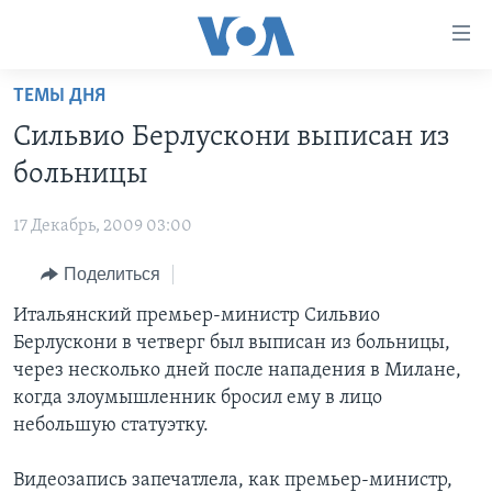
Линки
доступности
Перейти
ТЕМЫ ДНЯ
на
ГЛАВНОЕ
Сильвио Берлускони выписан из
основной
ПРОГРАММЫ
контент
больницы
ПРОЕКТЫ
Перейти
АМЕРИКА
к
17 Декабрь, 2009 03:00
ЭКСПЕРТИЗА
НОВОСТИ ЗА МИНУТУ
УЧИМ АНГЛИЙСКИЙ
основной
Поделиться
ИНТЕРВЬЮ
ИТОГИ
НАША АМЕРИКАНСКАЯ ИСТОРИЯ
навигации
Перейти
ФАКТЫ ПРОТИВ ФЕЙКОВ
Итальянский премьер-министр Сильвио
ПОЧЕМУ ЭТО ВАЖНО?
А КАК В АМЕРИКЕ?
в
Берлускони в четверг был выписан из больницы,
ЗА СВОБОДУ ПРЕССЫ
ДИСКУССИЯ VOA
АРТЕФАКТЫ
поиск
через несколько дней после нападения в Милане,
УЧИМ АНГЛИЙСКИЙ
ДЕТАЛИ
АМЕРИКАНСКИЕ ГОРОДКИ
когда злоумышленник бросил ему в лицо
небольшую статуэтку.
ВИДЕО
НЬЮ-ЙОРК NEW YORK
ТЕСТЫ
ПОДПИСКА НА НОВОСТИ
АМЕРИКА. БОЛЬШОЕ ПУТЕШЕСТВИЕ
Видеозапись запечатлела, как премьер-министр,