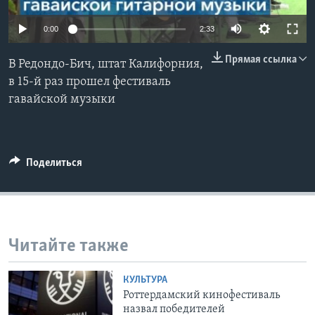
Learning English
0:00
2:33
Прямая ссылка
СОЦИАЛЬНЫЕ СЕТИ
В Редондо-Бич, штат Калифорния,
в 15-й раз прошел фестиваль
гавайской музыки
Языки
Поделиться
Читайте также
КУЛЬТУРА
Роттердамский кинофестиваль
назвал победителей