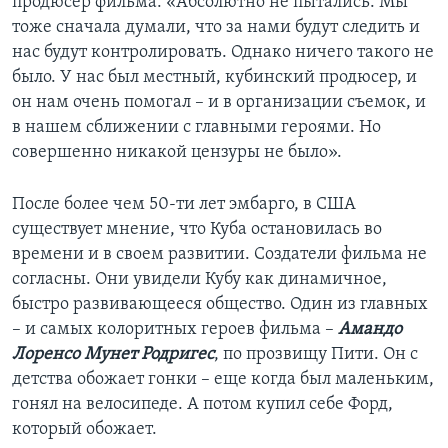
продюсер фильма: «Абсолютно не пытались. Мы
тоже сначала думали, что за нами будут следить и
нас будут контролировать. Однако ничего такого не
было. У нас был местный, кубинский продюсер, и
он нам очень помогал – и в организации съемок, и
в нашем сближении с главными героями. Но
совершенно никакой цензуры не было».
После более чем 50-ти лет эмбарго, в США
существует мнение, что Куба остановилась во
времени и в своем развитии. Создатели фильма не
согласны. Они увидели Кубу как динамичное,
быстро развивающееся общество. Один из главных
– и самых колоритных героев фильма –
Амандо
Лоренсо Мунет Родригес
, по прозвищу Пити. Он с
детства обожает гонки – еще когда был маленьким,
гонял на велосипеде. А потом купил себе Форд,
который обожает.