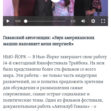
Learning English
0:00
3:11
СОЦИАЛЬНЫЕ СЕТИ
Гаванский автогонщик: «Звук американских
машин наполняет меня энергией»
Языки
НЬЮ-ЙОРК —
В Нью-Йорке завершает свою работу
14-й ежегодный Кинофестиваль Трайбека. На нем
было представлено более ста фильмов со всего
мира. Эти работы – не только часть индустрии
развлечений, но и попытка предложить зрителям
для обсуждения и размышления самые
современные, самые острые социальные и
политические темы. Один из фильмов фестиваля,
документальная работа «Автоклуб Гавана» – о