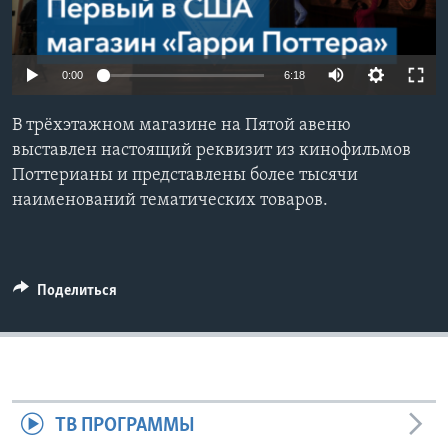
Learning English
0:00
6:18
СОЦИАЛЬНЫЕ СЕТИ
В трёхэтажном магазине на Пятой авеню
выставлен настоящий реквизит из кинофильмов
Поттерианы и представлены более тысячи
Языки
наименований тематических товаров.
Поделиться
ТВ ПРОГРАММЫ