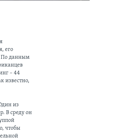
я
, его
. По данным
ериканцев
инг – 44
ак известно,
Один из
. В среду он
руппой
о, чтобы
тельной