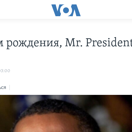
 рождения, Mr. President
н
03:00
ься