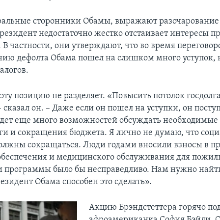
альные сторонники Обамы, выражают разочарование т
резидент недостаточно жестко отстаивает интересы п
В частности, они утверждают, что во время переговор
ию дефолта Обама пошел на слишком много уступок, н
алогов.
эту позицию не разделяет. «Повысить потолок госдолг
 сказал он. – Даже если он пошел на уступки, он посту
удет еще много возможностей обсуждать необходимые
ги и сокращения бюджета. Я лично не думаю, что соц
лжны сокращаться. Люди годами вносили взносы в 
обеспечения и медицинского обслуживания для пожил
и программы было бы несправедливо. Нам нужно найти
езидент Обама способен это сделать».
Акцию Брэндстеттера горячо по
афроамериканка София Бэйли. О