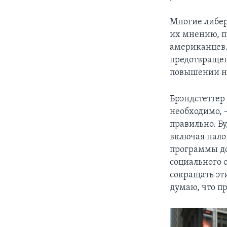
Многие либер
их мнению, п
американцев. 
предотвращен
повышении н
Брэндстеттер 
необходимо, –
правильно. Б
включая нало
программы до
социального 
сокращать эт
думаю, что пр