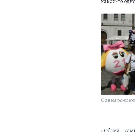
какой-то одно
С днем рождения
«Обама – самы