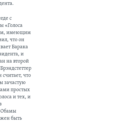
дента.
еде с
ы «Голоса
ом, имеющим
ил, что он
вает Барака
зидента, и
ран на второй
 Брэндстеттер
 считает, что
ы зачастую
сами простых
лоса и тех, и
в
а Обамы
лжен быть