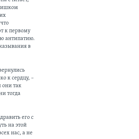
слишком
оих
 что
т к первому
ю антипатию.
казывания в
вернулись
о к сердцу, –
и они так
они тогда
дравить его с
ть на этой
сех нас, а не