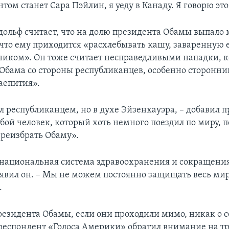
том станет Сара Пэйлин, я уеду в Канаду. Я говорю это
дольф считает, что на долю президента Обамы выпало 
что ему приходится «расхлебывать кашу, заваренную 
иком». Он тоже считает несправедливыми нападки, 
 Обама со стороны республиканцев, особенно сторонни
аепития».
л республиканцем, но в духе Эйзенхауэра, – добавил п
бой человек, который хоть немного поездил по миру, п
реизбрать Обаму».
национальная система здравоохранения и сокращени
аявил он. – Мы не можем постоянно защищать весь мир
.
езидента Обамы, если они проходили мимо, никак о с
респондент «Голоса Америки» обратил внимание на т