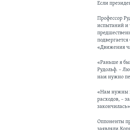
Если президен
Профессор Ру
испытаний и 
предшественн
подвергается
«Движения ч
«Раньше я бы
Рудольф. – Лю
нам нужно пе
«Нам нужны 
расходов, – з
закончилась»
Оппоненты пр
заявляли.Кор