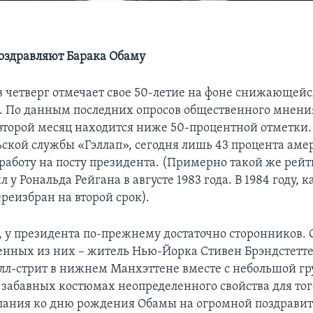
оздравляют Барака Обаму
в четверг отмечает свое 50-летие на фоне снижающейс
. По данным последних опросов общественного мнения
второй месяц находится ниже 50-процентной отметки
ьской службы «Гэллап», сегодня лишь 43 процента ам
работу на посту президента. (Примерно такой же рейт
л у Рональда Рейгана в августе 1983 года. В 1984 году, к
реизбран на второй срок).
, у президента по-прежнему достаточно сторонников. 
нных из них – житель Нью-Йорка Стивен Брэндстеттер
лл-стрит в нижнем Манхэттене вместе с небольшой г
в забавных костюмах неопределенного свойства для тог
лания ко дню рождения Обамы на огромной поздрави