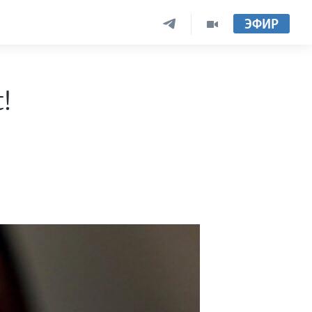
ЭФИР
!