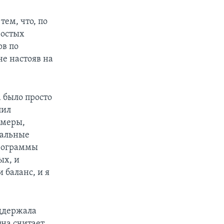
ем, что, по
ростых
ов по
е настояв на
а было просто
пил
 меры,
иальные
программы
ых, и
 баланс, и я
ддержала
на считает,