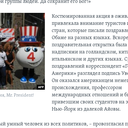
й группы людей. Да сохранит его Бог!»
Костюмированная акция в ожив
привлекала внимание туристов 
стран, которые писали поздравл
Обаме на разных языках. Вскор
поздравительная открытка был
надписями на голландском, кит
итальянском и других языках. 
поздравлений корреспондент «Г
Америки» разглядел подпись Ув
Он оказался американцем неме
происхождения, профессором
международных отношений и би
, Mr. President!
привезшим своих студентов на 
Нью-Йорк из далекой Айовы.
й умный человек из всех политиков, – провозгласил п