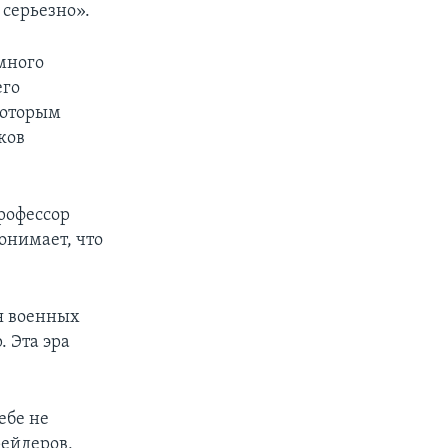
 серьезно».
много
его
которым
ков
рофессор
онимает, что
я военных
. Эта эра
ебе не
рейдеров,