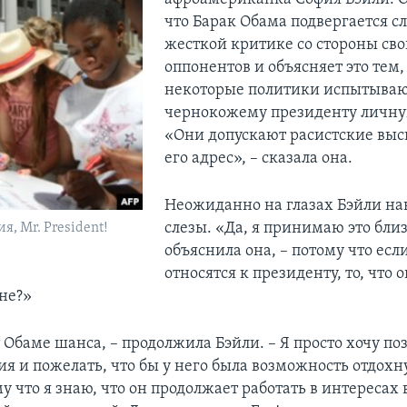
что Барак Обама подвергается 
жесткой критике со стороны св
оппонентов и объясняет это тем,
некоторые политики испытываю
чернокожему президенту личну
«Они допускают расистские выс
его адрес», – сказала она.
Неожиданно на глазах Бэйли на
слезы. «Да, я принимаю это близк
, Mr. President!
объяснила она, – потому что есл
относятся к президенту, то, что 
не?»
Обаме шанса, – продолжила Бэйли. – Я просто хочу поз
я и пожелать, что бы у него была возможность отдохну
у что я знаю, что он продолжает работать в интересах в