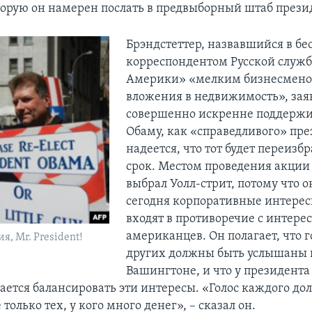
торую он намерен послать в предвыборный штаб прези
Брэндстеттер, назвавшийся в бес
корреспондентом Русской служб
Америки» «мелким бизнесмен
вложения в недвижимость», заяв
совершенно искренне поддержи
Обаму, как «справедливого» пре
надеется, что тот будет переизб
срок. Местом проведения акции
выбрал Уолл-стрит, потому что он
сегодня корпоративные интерес
входят в противоречие с интере
американцев. Он полагает, что го
, Mr. President!
других должны быть услышаны 
Вашингтоне, и что у президент
ается балансировать эти интересы. «Голос каждого до
 только тех, у кого много денег», – сказал он.