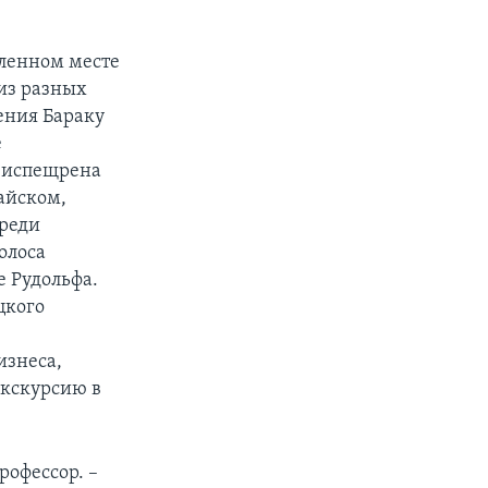
ленном месте
из разных
ения Бараку
е
а испещрена
айском,
Среди
олоса
е Рудольфа.
цкого
знеса,
экскурсию в
рофессор. –