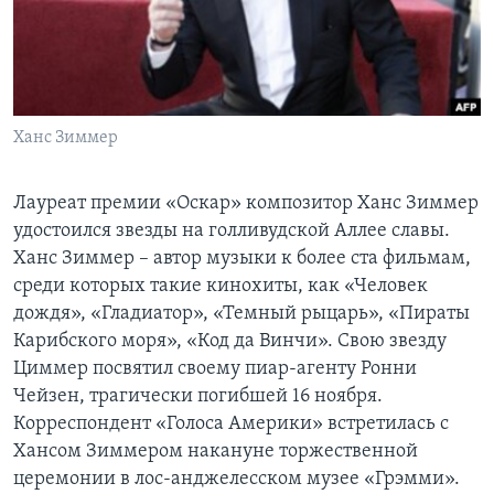
Learning English
СОЦИАЛЬНЫЕ СЕТИ
Ханс Зиммер
Языки
Лауреат премии «Оскар» композитор Ханс Зиммер
удостоился звезды на голливудской Аллее славы.
Ханс Зиммер – автор музыки к более ста фильмам,
среди которых такие кинохиты, как «Человек
дождя», «Гладиатор», «Темный рыцарь», «Пираты
Карибского моря», «Код да Винчи». Свою звезду
Циммер посвятил своему пиар-агенту Ронни
Чейзен, трагически погибшей 16 ноября.
Корреспондент «Голоса Америки» встретилась с
Хансом Зиммером накануне торжественной
церемонии в лос-анджелесском музее «Грэмми».