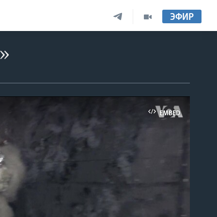
ЭФИР
а»
EMBED