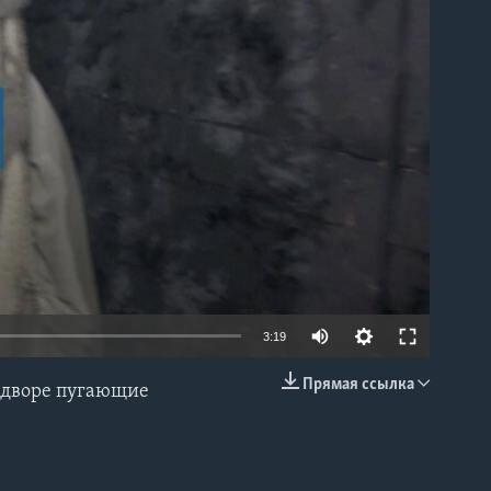
able
3:19
Прямая ссылка
м дворе пугающие
EMBED