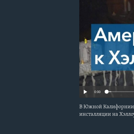
0:00
В Южной Калифорнии п
инсталляции на Хэлл