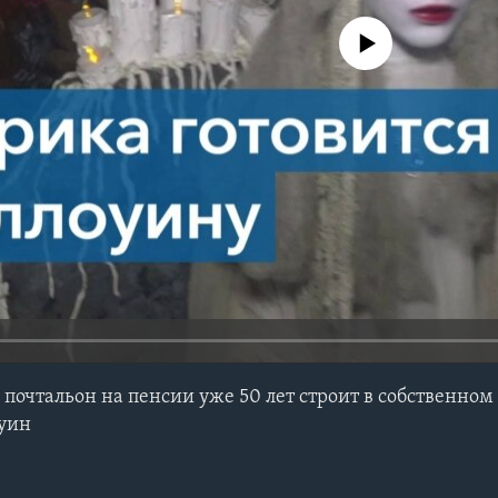
No media source currently avail
очтальон на пенсии уже 50 лет строит в собственно
оуин