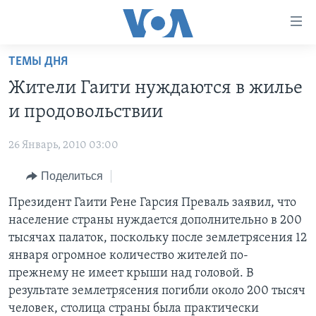
Линки
доступности
Перейти
ТЕМЫ ДНЯ
на
ГЛАВНОЕ
Жители Гаити нуждаются в жилье
основной
ПРОГРАММЫ
контент
и продовольствии
ПРОЕКТЫ
Перейти
АМЕРИКА
к
26 Январь, 2010 03:00
ЭКСПЕРТИЗА
НОВОСТИ ЗА МИНУТУ
УЧИМ АНГЛИЙСКИЙ
основной
Поделиться
ИНТЕРВЬЮ
ИТОГИ
НАША АМЕРИКАНСКАЯ ИСТОРИЯ
навигации
Перейти
ФАКТЫ ПРОТИВ ФЕЙКОВ
Президент Гаити Рене Гарсия Преваль заявил, что
ПОЧЕМУ ЭТО ВАЖНО?
А КАК В АМЕРИКЕ?
в
население страны нуждается дополнительно в 200
ЗА СВОБОДУ ПРЕССЫ
ДИСКУССИЯ VOA
АРТЕФАКТЫ
поиск
тысячах палаток, поскольку после землетрясения 12
УЧИМ АНГЛИЙСКИЙ
ДЕТАЛИ
АМЕРИКАНСКИЕ ГОРОДКИ
января огромное количество жителей по-
прежнему не имеет крыши над головой. В
ВИДЕО
НЬЮ-ЙОРК NEW YORK
ТЕСТЫ
результате землетрясения погибли около 200 тысяч
ПОДПИСКА НА НОВОСТИ
АМЕРИКА. БОЛЬШОЕ ПУТЕШЕСТВИЕ
человек, столица страны была практически