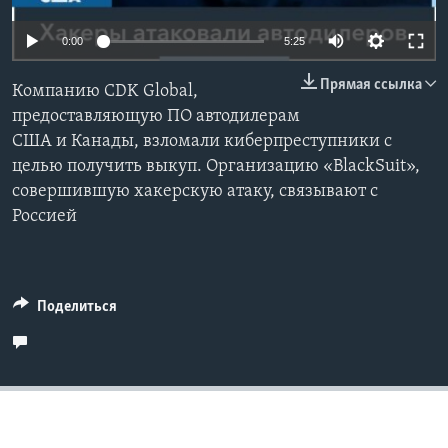
Learning English
0:00
5:25
Прямая ссылка
СОЦИАЛЬНЫЕ СЕТИ
Компанию CDK Global,
предоставляющую ПО автодилерам
США и Канады, взломали киберпреступники с
целью получить выкуп. Организацию «BlackSuit»,
Языки
совершившую хакерскую атаку, связывают с
Россией
Поделиться