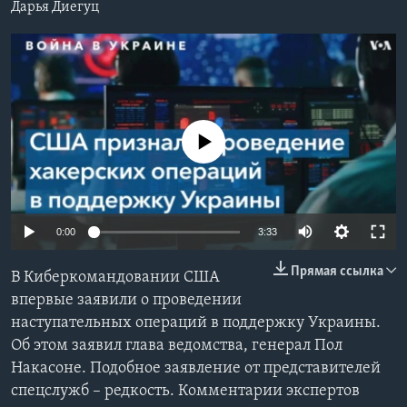
Дарья Диегуц
Learning English
СОЦИАЛЬНЫЕ СЕТИ
No media source currently available
Языки
0:00
3:33
Прямая ссылка
В Киберкомандовании США
впервые заявили о проведении
наступательных операций в поддержку Украины.
Об этом заявил глава ведомства, генерал Пол
Накасоне. Подобное заявление от представителей
спецслужб – редкость. Комментарии экспертов