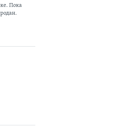
нке. Пока
продан.