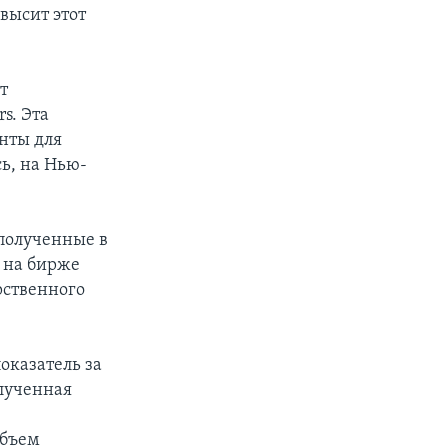
высит этот
т
s. Эта
нты для
ь, на Нью-
 полученные в
 на бирже
рственного
оказатель за
олученная
Объем