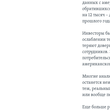
данных с аме
обратившихся
на 12 тысяч –
прошлого год
Инвесторы бы
ослаблении т
теряют довер
сотрудников.
потребительс
американског
Многие анали
останется не
тем, реальны
или вообще п
Еще больше р