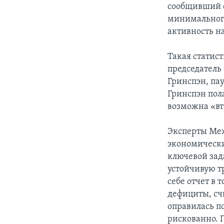
сообщивший о
минимального
активность н
Такая статис
председатель
Гринспэн, па
Гринспэн пол
возможна «вт
Эксперты Меж
экономический
ключевой зад
устойчивую т
себе отчет в
дефициты, счи
оправилась п
рискованно. 