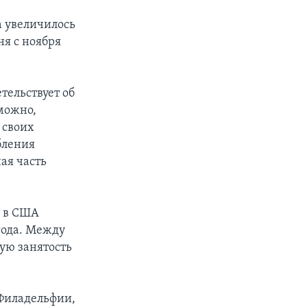
е
а увеличилось
ня с ноября
тельствует об
можно,
 своих
бления
ая часть
ы в США
года. Между
ую занятость
Филадельфии,