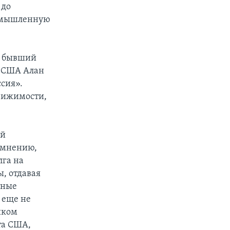
 до
ромышленную
ле бывший
ы США Алан
сия».
движимости,
ый
х мнению,
лга на
, отдавая
тные
 еще не
шком
та США,