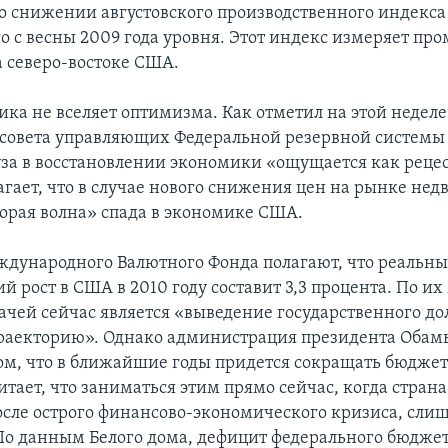
 снижении августовского производственного индекса
 с весны 2009 года уровня. Этот индекс измеряет п
а северо-востоке США.
тика не вселяет оптимизма. Как отметил на этой неде
 совета управляющих Федеральной резервной систем
уза в восстановлении экономики «ощущается как рецес
агает, что в случае нового снижения цен на рынке не
орая волна» спада в экономике США.
дународного Валютного Фонда полагают, что реальн
 рост в США в 2010 году составит 3,3 процента. По и
ачей сейчас является «выведение государственного до
раекторию». Однако администрация президента Обамы
 том, что в ближайшие годы придется сокращать бюдже
тает, что заниматься этим прямо сейчас, когда страна
осле острого финансово-экономического кризиса, сли
По данным Белого дома, дефицит федерального бюдже