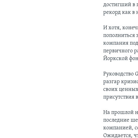
достигший в п
рекорд как в
И хотя, коне
пополниться з
компания под
первичного р
Йоркской фон
Руководство 
разгар кризи
своих ценных
присутствия 
На прошлой н
последние шес
компанией, с
Ожидается, ч