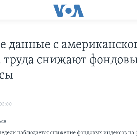
е данные с американско
 труда снижают фондов
сы
н
 03:00
ься
 недели наблюдается снижение фондовых индексов на 