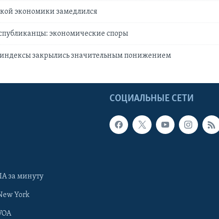
ской экономики замедлился
еспубликанцы: экономические споры
индексы закрылись значительным понижением
Ы
СОЦИАЛЬНЫЕ СЕТИ
А за минуту
New York
VOA