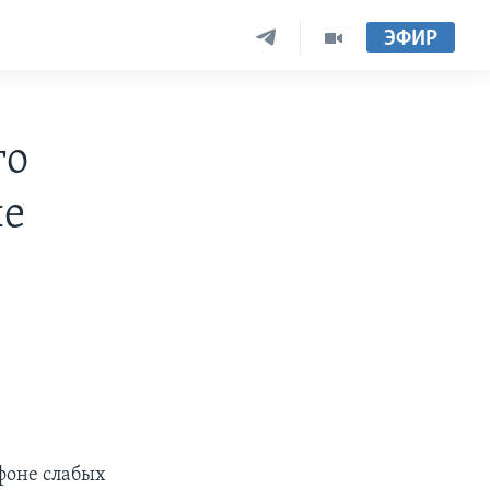
ЭФИР
го
ые
фоне слабых