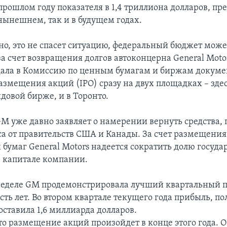
рошлом году показателя в 1,4 триллиона долларов, пре
 нынешнем, так и в будущем годах.
чно, это не спасет ситуацию, федеральный бюджет може
а счет возвращения долгов автоконцерна General Motor
ала в Комиссию по ценным бумагам и биржам докуме
азмещения акций (IPO) сразу на двух площадках – здес
довой бирже, и в Торонто.
GM уже давно заявляет о намерении вернуть средства,
са от правительств США и Канады. За счет размещения
 бумаг General Motors надеется сократить долю госуда
в капитале компании.
еделе GM продемонстрировала лучший квартальный п
ть лет. Во втором квартале текущего года прибыль, п
оставила 1,6 миллиарда долларов.
то размещение акций произойдет в конце этого года. 