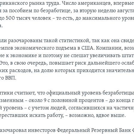
риканского рынка труда. Число американцев, впервы
 за пособием по безработице, за вторую неделю август
 до 500 тысяч человек – то есть, до максимального уров
а.
ли разочарованы такой статистикой, так как она свиде
емпов экономического подъема в США. Компании, воз
ие к экономике и поэтому не спешат увеличивать штат
 Это, в свою очередь, повышает риск дальнейшего осла
ких расходов, на долю которых приходится значительн
о ВВП.
тики считают, что официальный уровень безработиц
изменным – около 9 с половиной процентов – до конца 
й уровень – с учетом людей, согласившихся на частичн
ереставших искать работу, – возможно, вдвое выше.
азочаровал инвесторов Федеральный Резервный Банк 