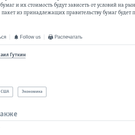
умаг и их стоимость будут зависеть от условий на ры
й пакет из принадлежащих правительству бумаг будет 
ься
Follow us
Распечатать
аил Гуткин
США
Экономика
также
т