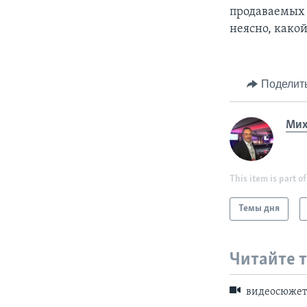
продаваемых б
неясно, како
Поделит
Мих
This item is part of
Темы дня
Читайте 
видеосюже