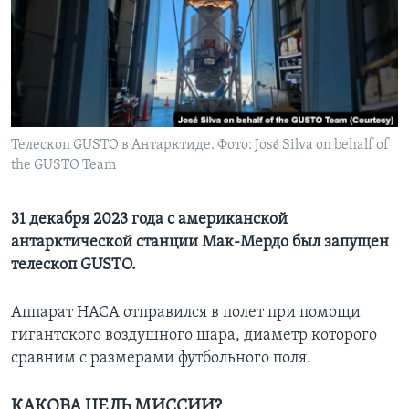
Learning English
СОЦИАЛЬНЫЕ СЕТИ
Телескоп GUSTO в Антарктиде. Фото: José Silva on behalf of
the GUSTO Team
Языки
31 декабря 2023 года с американской
антарктической станции Мак-Мердо был запущен
телескоп GUSTO.
Аппарат НАСА отправился в полет при помощи
гигантского воздушного шара, диаметр которого
сравним с размерами футбольного поля.
КАКОВА ЦЕЛЬ МИССИИ?