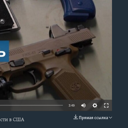
able
3:49
Прямая ссылка
ости в США
EMBED