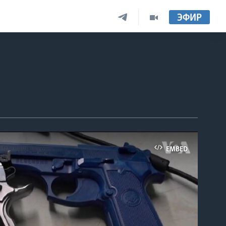
ЭФИР
EMBED