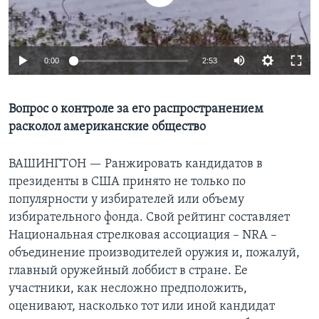
Learning English
0:00
2:53
СОЦИАЛЬНЫЕ СЕТИ
Вопрос о контроле за его распространением
расколол американские общество
Языки
ВАШИНГТОН —
Ранжировать кандидатов в
президенты в США принято не только по
популярности у избирателей или объему
избирательного фонда. Свой рейтинг составляет
Национальная стрелковая ассоциация – NRA –
объединение производителей оружия и, пожалуй,
главный оружейный лоббист в стране. Ее
участники, как несложно предположить,
оценивают, насколько тот или иной кандидат