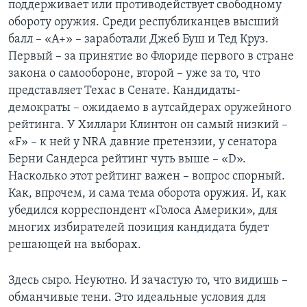
поддерживает или противодействует свободному
обороту оружия. Среди республиканцев высший
балл – «A+» – заработали Джеб Буш и Тед Круз.
Первый – за принятие во Флориде первого в стране
закона о самообороне, второй – уже за то, что
представляет Техас в Сенате. Кандидаты-
демократы – ожидаемо в аутсайдерах оружейного
рейтинга. У Хиллари Клинтон он самый низкий –
«F» – к ней у NRA давние претензии, у сенатора
Берни Сандерса рейтинг чуть выше – «D».
Насколько этот рейтинг важен – вопрос спорный.
Как, впрочем, и сама тема оборота оружия. И, как
убедился корреспондент «Голоса Америки», для
многих избирателей позиция кандидата будет
решающей на выборах.
Здесь сыро. Неуютно. И зачастую то, что видишь –
обманчивые тени. Это идеальные условия для