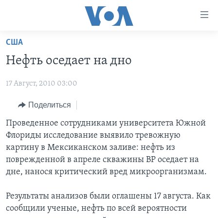
Линки
доступности
Перейти
США
на
ГЛАВНОЕ
Нефть оседает на дно
основной
ПРОГРАММЫ
контент
17 Август, 2010 03:00
ПРОЕКТЫ
Перейти
АМЕРИКА
к
ЭКСПЕРТИЗА
Поделиться
НОВОСТИ ЗА МИНУТУ
УЧИМ АНГЛИЙСКИЙ
основной
ИНТЕРВЬЮ
ИТОГИ
НАША АМЕРИКАНСКАЯ ИСТОРИЯ
Проведенное сотрудниками университета Южной
навигации
Флориды исследование выявило тревожную
Перейти
ФАКТЫ ПРОТИВ ФЕЙКОВ
ПОЧЕМУ ЭТО ВАЖНО?
А КАК В АМЕРИКЕ?
картину в Мексиканском заливе: нефть из
в
ЗА СВОБОДУ ПРЕССЫ
ДИСКУССИЯ VOA
АРТЕФАКТЫ
поврежденной в апреле скважины BP оседает на
поиск
дне, нанося критический вред микроорганизмам.
УЧИМ АНГЛИЙСКИЙ
ДЕТАЛИ
АМЕРИКАНСКИЕ ГОРОДКИ
ВИДЕО
НЬЮ-ЙОРК NEW YORK
ТЕСТЫ
Результаты анализов были оглашены 17 августа. Как
сообщили ученые, нефть по всей вероятности
ПОДПИСКА НА НОВОСТИ
АМЕРИКА. БОЛЬШОЕ ПУТЕШЕСТВИЕ