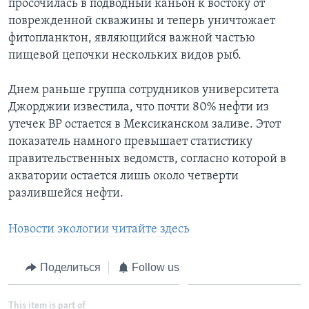
просочилась в подводный каньон к востоку от
поврежденной скважины и теперь уничтожает
Learning English
фитопланктон, являющийся важной частью
пищевой цепочки нескольких видов рыб.
СОЦИАЛЬНЫЕ СЕТИ
Днем раньше группа сотрудников университета
Джорджии известила, что почти 80% нефти из
утечек BP остается в Мексиканском заливе. Этот
Языки
показатель намного превышает статистику
правительственных ведомств, согласно которой в
акватории остается лишь около четверти
разлившейся нефти.
Новости экологии читайте здесь
Поделиться
Follow us
This item is part of