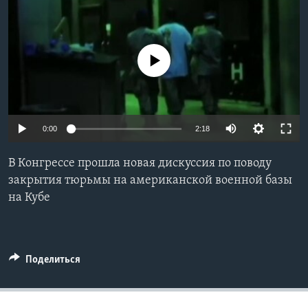
Learning English
No media source currently available
СОЦИАЛЬНЫЕ СЕТИ
Языки
0:00
2:18
В Конгрессе прошла новая дискуссия по поводу
закрытия тюрьмы на американской военной базы
на Кубе
Поделиться