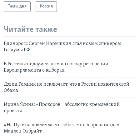
Темы дня
Россия
Learning English
СОЦИАЛЬНЫЕ СЕТИ
Читайте также
Единоросс Сергей Нарышкин стал новым спикером
Госдумы РФ
Языки
В России «недоумевают» по поводу резолюции
Европарламента о выборах
Дэвид Ремник не исключает, что в России появится свой
Обама
Ирина Ясина: «Прохоров – абсолютно кремлевский
проект»
«На Путина повлияла его собственная пропаганда» –
Мадлен Олбрайт