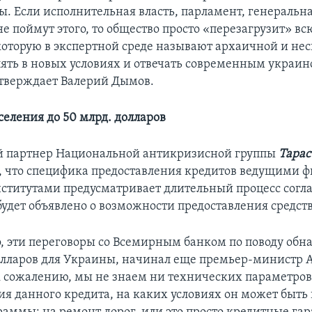
ы. Если исполнительная власть, парламент, генеральн
е поймут этого, то общество просто «перезагрузит» вс
которую в экспертной среде называют архаичной и не
лять в новых условиях и отвечать современным украи
утверждает Валерий Дымов.
селения до 50 млрд. долларов
 партнер Национальной антикризисной группы
Тарас
м, что специфика предоставления кредитов ведущими
титутами предусматривает длительный процесс согл
будет объявлено о возможности предоставления средств
о, эти переговоры со Всемирным банком по поводу обн
лларов для Украины, начинал еще премьер-министр 
к сожалению, мы не знаем ни технических параметро
ия данного кредита, на каких условиях он может быть 