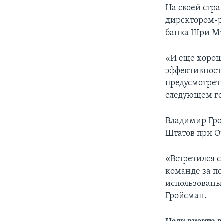
На своей стр
директором-
банка Шри М
«И еще хорош
эффективност
предусмотрет
следующем го
Владимир Гро
Штатов при 
«Встретился 
команде за п
использованы
Гройсман.