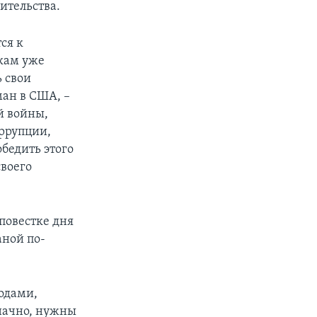
ительства.
ся к
кам уже
ь свои
ан в США, –
й войны,
оррупции,
бедить этого
своего
 повестке дня
аной по-
одами,
значно, нужны