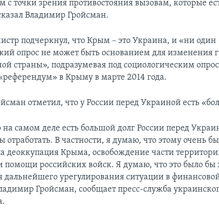
м с точки зрения противостояния вызовам, которые ес
 сказал Владимир Гройсман.
стр подчеркнул, что Крым – это Украина, и «ни один
кий опрос не может быть основанием для изменения 
ной страны», подразумевая под социологическим опрос
референдум» в Крыму в марте 2014 года.
йсман отметил, что у России перед Украиной есть «бо
 на самом деле есть большой долг России перед Украин
 отработать. В частности, я думаю, что этому очень б
ла деоккупация Крыма, освобождение части территори
и помощи российских войск. Я думаю, что это было бы
я дальнейшего урегулирования ситуации в финансовой
ладимир Гройсман, сообщает пресс-служба украинско
а.