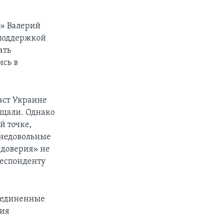
» Валерий
 поддержкой
ать
сь в
аст Украине
ещали. Однако
й точке,
 недовольные
 доверия» не
респонденту
Соединенные
ния