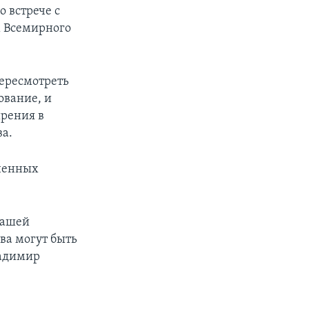
 встрече с
 Всемирного
пересмотреть
ование, и
ирения в
ва.
иненных
вашей
ва могут быть
ладимир