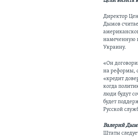
Цели визита 
Директор Це
Дымов считае
американског
намеченную 
Украину.
«Он договори
на реформы, 
«кредит дове
когда полити
люди будут с
будет поддер
Русской служ
Валерий Дым
Штаты следуе