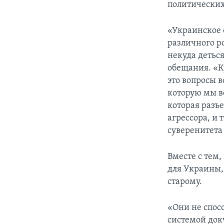
политических
«Украинское 
различного р
некуда деться
обещания. «К
это вопросы 
которую мы в
которая разъ
агрессора, и 
суверенитета
Вместе с тем,
для Украины,
старому.
«Они не спос
системой док