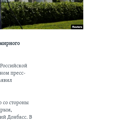
емирного
 Российской
ном пресс-
аявил
ю со стороны
Крым,
ий Донбасс. В