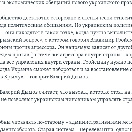
 и экономических обещаний нового украинского прав
общество достаточно осторожно и скептически относит
ода политическим обещаниям. Но украинским полити
 – они находятся в такой точке, когда нужно выполнят
рымский вопрос», о котором говорил Владимир Гройсм
войны против агрессора. Он напрямую зависят от друго
едем против фактически агрессора внутри страны – к
ела все управления внутри страны. Гройсману нужно по
тогда Украина сможет побороться и за восстановление 
 в Крыму», – говорит Валерий Дымов.
 Валерий Дымов считает, что вызовы, которые стоят на
 не позволяют украинским чиновникам управлять стр
обны управлять по-старому – административными мет
ументооборота. Старая система – нерелевантна, одно