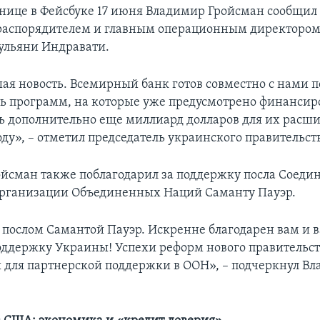
анице в Фейсбуке 17 июня Владимир Гройсман сообщил о
распорядителем и главным операционным директором
ульяни Индравати.
ая новость. Всемирный банк готов совместно с нами 
ь программ, на которые уже предусмотрено финансир
ь дополнительно еще миллиард долларов для их расш
ду», – отметил председатель украинского правительст
йсман также поблагодарил за поддержку посла Соед
Организации Объединенных Наций Саманту Пауэр.
с послом Самантой Пауэр. Искренне благодарен вам и 
оддержку Украины! Успехи реформ нового правительст
 для партнерской поддержки в ООН», – подчеркнул В