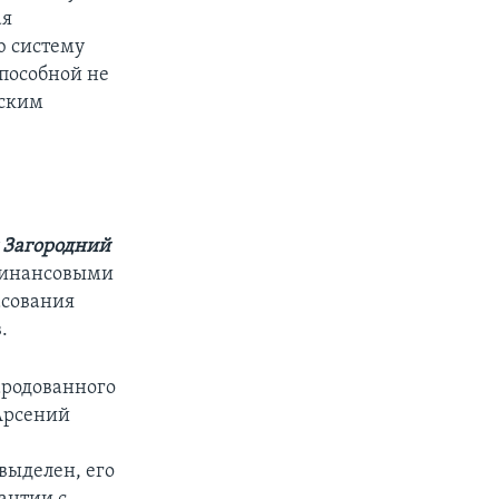
ая
ю систему
способной не
нским
 Загородний
 финансовыми
асования
.
ародованного
Арсений
в
выделен, его