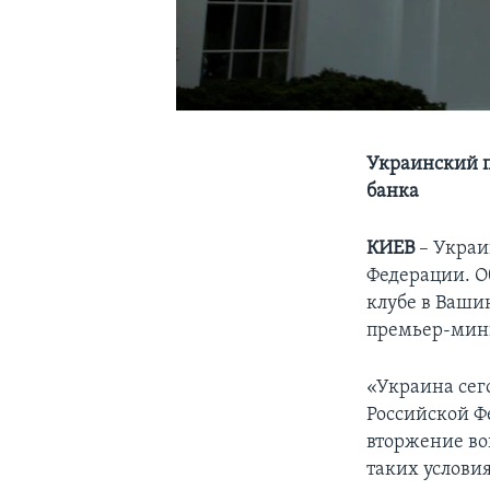
Украинский п
банка
КИЕВ
– Украи
Федерации. О
клубе в Ваши
премьер-мин
«Украина сег
Российской Ф
вторжение во
таких услови