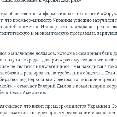
в США: экономика и «кредит доверия»
нтра общественно-информативных технологий «Форум
т, что премьер-министр Украины успешно заручился
о истеблишмента. И теперь главная задача – реализов
политическую и экономическую программы, вернувши
лся о миллиарде долларов, которые Всемирный банк д
он получил «кредит доверия» раз ему эти деньги пооб
рия» не является индульгенцией – мы находится в тако
ки обязаны реагировать на требования общества. Если
обираться под Верховным Советом, то никакой «кредит
жкой», – отмечает Валерий Дымов в комментарии кор
бы «Голоса Америки».
ов
считает, что визит премьер-министра Украины в 
т рассматривать через призму реализации и выполне