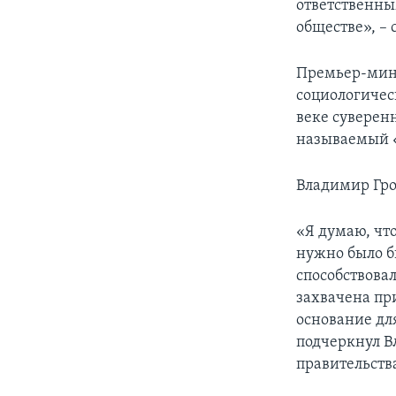
ответственны
обществе», –
Премьер-мини
социологичес
веке суверен
называемый «
Владимир Гро
«Я думаю, что
нужно было бы
способствова
захвачена пр
основание дл
подчеркнул В
правительств