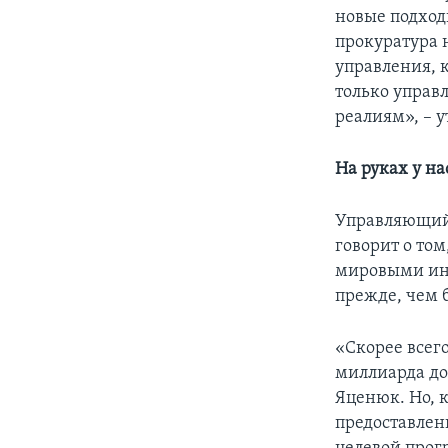
новые подход
прокуратура н
управления, 
только управ
реалиям», – 
На руках у на
Управляющий
говорит о то
мировыми инс
прежде, чем 
«Скорее всег
миллиарда до
Яценюк. Но, 
предоставлен