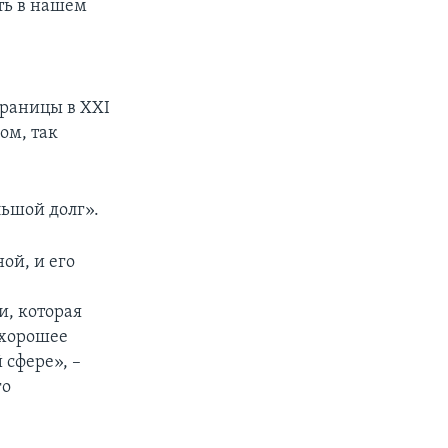
ть в нашем
границы в XXI
ом, так
льшой долг».
ой, и его
ы
и, которая
 хорошее
 сфере», –
го