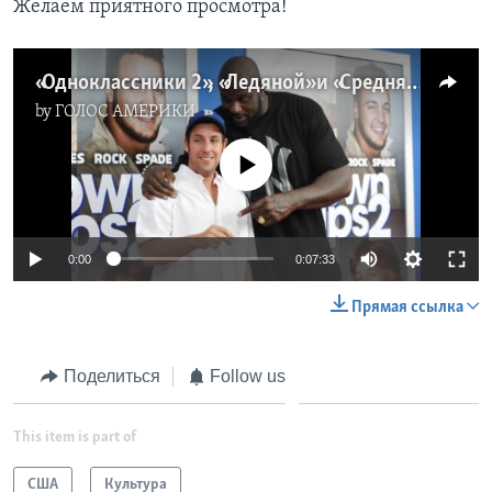
Желаем приятного просмотра!
«Одноклассники 2», «Ледяной» и «Средняя школа»
by
ГОЛОС АМЕРИКИ
No media source currently available
0:00
0:07:33
Прямая ссылка
Поделиться
Follow us
This item is part of
США
Культура