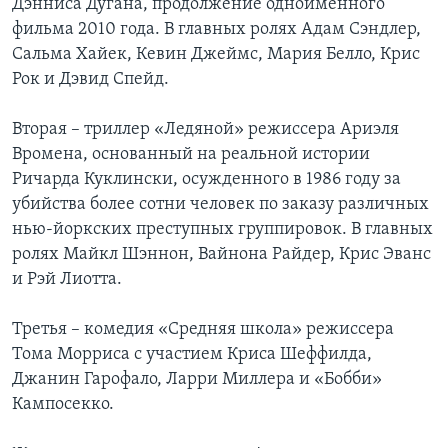
Дэнниса Дугана, продолжение одноименного
фильма 2010 года. В главных ролях Адам Сэндлер,
Learning English
Сальма Хайек, Кевин Джеймс, Мария Белло, Крис
Рок и Дэвид Спейд.
СОЦИАЛЬНЫЕ СЕТИ
Вторая – триллер «Ледяной» режиссeра Ариэля
Вромена, основанный на реальной истории
Ричарда Куклински, осужденного в 1986 году за
Языки
убийства более сотни человек по заказу различных
нью-йоркских преступных группировок. В главных
ролях Майкл Шэннон, Вайнона Райдер, Крис Эванс
и Рэй Лиотта.
Третья – комедия «Средняя школа» режиссера
Тома Морриса с участием Криса Шеффилда,
Джанин Гарофало, Ларри Миллера и «Бобби»
Кампосекко.