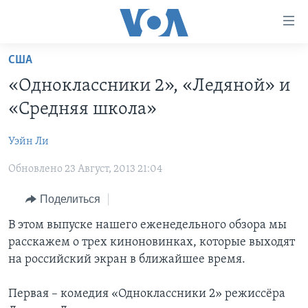
Линки
доступности
Перейти
США
на
ГЛАВНОЕ
«Одноклассники 2», «Ледяной» и
основной
ПРОГРАММЫ
контент
«Средняя школа»
ПРОЕКТЫ
Перейти
АМЕРИКА
к
Уэйн Ли
ЭКСПЕРТИЗА
НОВОСТИ ЗА МИНУТУ
УЧИМ АНГЛИЙСКИЙ
основной
Обновлено 23 Август, 2013 21:04
ИНТЕРВЬЮ
ИТОГИ
НАША АМЕРИКАНСКАЯ ИСТОРИЯ
навигации
Перейти
ФАКТЫ ПРОТИВ ФЕЙКОВ
ПОЧЕМУ ЭТО ВАЖНО?
А КАК В АМЕРИКЕ?
Поделиться
в
ЗА СВОБОДУ ПРЕССЫ
ДИСКУССИЯ VOA
АРТЕФАКТЫ
В этом выпуске нашего еженедельного обзора мы
поиск
расскажем о трех киноновинках, которые выходят
УЧИМ АНГЛИЙСКИЙ
ДЕТАЛИ
АМЕРИКАНСКИЕ ГОРОДКИ
на российский экран в ближайшее время.
ВИДЕО
НЬЮ-ЙОРК NEW YORK
ТЕСТЫ
Первая – комедия «Одноклассники 2» режиссёра
ПОДПИСКА НА НОВОСТИ
АМЕРИКА. БОЛЬШОЕ ПУТЕШЕСТВИЕ