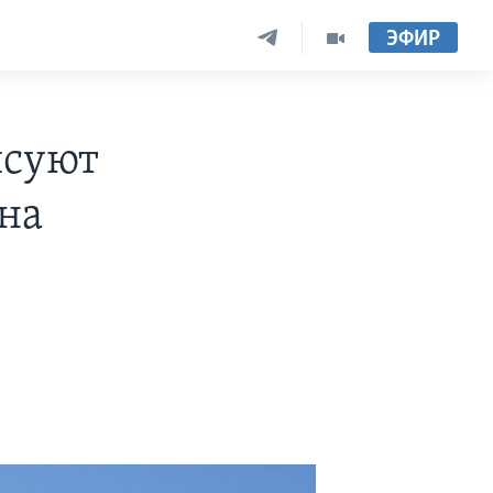
ЭФИР
исуют
на