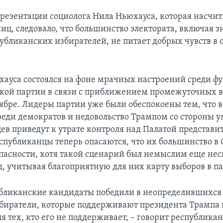
презентации социолога Нила Ньюхауса, которая насчи
ниц, следовало, что большинство электората, включая 
убликанских избирателей, не питает добрых чувств в
ауса состоялся на фоне мрачных настроений среди ф
кой партии в связи с приближением промежуточных в
оябре. Лидеры партии уже были обеспокоены тем, что 
реди демократов и недовольство Трампом со стороны 
ев приведут к утрате контроля над Палатой представи
спубликанцы теперь опасаются, что их большинство в 
опасности, хотя такой сценарий был немыслим еще нес
, учитывая благоприятную для них карту выборов в па
бликанские кандидаты победили в неопределившихся
биратели, которые поддерживают президента Трампа
я тех, кто его не поддерживает, – говорит республика