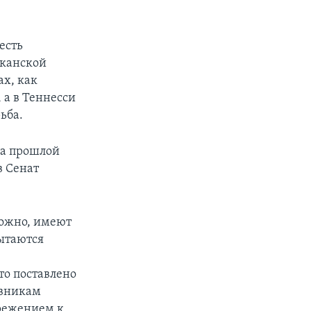
есть
иканской
ах, как
 а в Теннесси
ьба.
на прошлой
в Сенат
можно, имеют
ытаются
то поставлено
овникам
брежением к