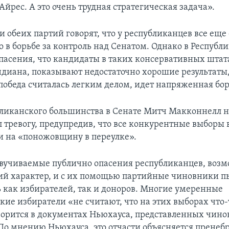
Айрес. А это очень трудная стратегическая задача».
 обеих партий говорят, что у республиканцев все еще 
 в борьбе за контроль над Сенатом. Однако в Республ
опасения, что кандидаты в таких консервативных штат
диана, показывают недостаточно хорошие результаты,
 победа считалась легким делом, идет напряженная бор
ликанского большинства в Сенате Митч Макконнелл 
л тревогу, предупредив, что все конкурентные выборы 
и на «поножовщину в переулке».
вучиваемые публично опасения республиканцев, воз
ий характер, и с их помощью партийные чиновники п
 как избирателей, так и доноров. Многие умеренные
кие избиратели «не считают, что на этих выборах что-
оворится в документах Ньюхауса, представленных чин
 По мнению Ньюхауса, это отчасти объясняется прене