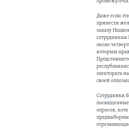
промежуточны
Даже если эт
принести жел
заказу Нацио
сотрудникам 
около четвер
которым нрав
Представляет
республиканс
электората н
своей оппози
Сотрудники Б
посвященные 
опросов, хотя
предвыборных
отрезвляющие