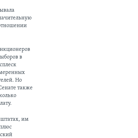
тывала
значительную
 отношении
ункционеров
ыборов в
всплеск
умеренных
телей. Но
Сенате также
колько
лату.
 штатах, им
 плюс
нский