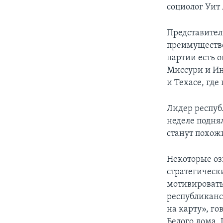
социолог Уит 
Представители
преимущество
партии есть 
Миссури и Ин
и Техасе, где
Лидер респуб
неделе подня
станут похож
Некоторые оз
стратегическ
мотивировать
республиканс
на карту», г
Белого дома.