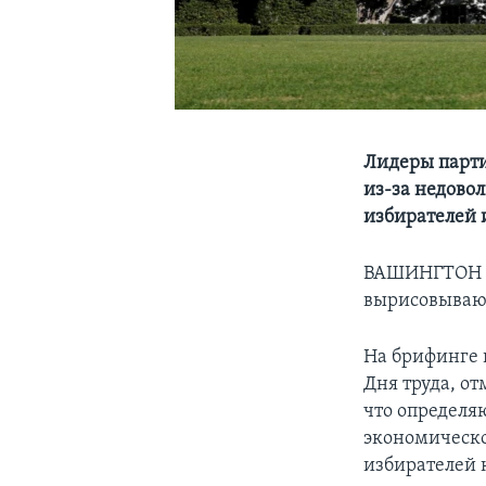
Лидеры парти
из-за недово
избирателей 
ВАШИНГТОН –
вырисовываю
На брифинге 
Дня труда, о
что определя
экономическо
избирателей 