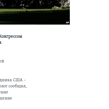
Конгрессом
х
ей
здника США –
олог сообщил,
ение
ошение