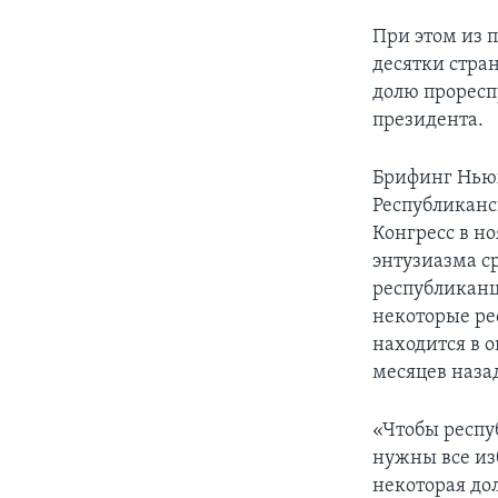
При этом из 
десятки стра
долю проресп
президента.
Брифинг Ньюх
Республиканс
Конгресс в н
энтузиазма с
республиканц
некоторые ре
находится в 
месяцев назад
«Чтобы респу
нужны все из
некоторая дол