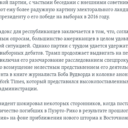
кой партии, с частыми беседами с внешними советни
ют ему более радужную картину электорального ланд
езиденту о его победе на выборах в 2016 году.
докс для республиканцев заключается в том, что, согл
ым опросам, большинство американцев в целом удов
й ситуацией. Однако партии с трудом удается удержа
двыборных дебатов. Трамп продолжает выдвигать на п
 включая его разочарование расследованием спецпрок
о возмущение нелестным представлением его деятель
ента в книге журналиста Боба Вудворда и колонке ано
 York Times, который представился высокопоставленны
 администрации.
езидент шокировал некоторых сторонников, когда пост
ичество погибших в Пуэрто-Рико в результате прошло
ия» на фоне приближения нового шторма к Восточном