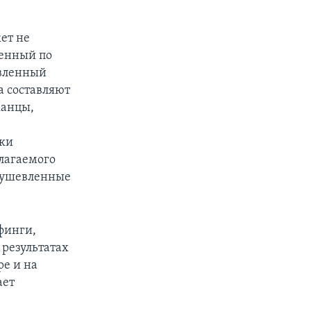
ет не
ненный по
авленный
а составляют
канцы,
жки
лагаемого
одушевленные
финги,
 результатах
ре и на
ает