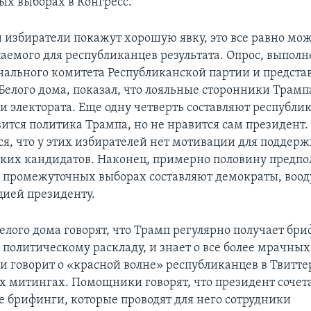
х выборах в Конгресс.
и избиратели покажут хорошую явку, это все равно мож
аемого для республиканцев результата. Опрос, выпол
нального комитета Республиканской партии и предст
Белого дома, показал, что лояльные сторонники Трамп
ти электората. Еще одну четверть составляют республи
ится политика Трампа, но не нравится сам президент.
ся, что у этих избирателей нет мотивации для поддер
ких кандидатов. Наконец, примерно половину предпо
а промежуточных выборах составляют демократы, во
цией президенту.
елого дома говорят, что Трамп регулярно получает бри
политическому раскладу, и знает о все более мрачных
 и говорит о «красной волне» республиканцев в Твитте
 митингах. Помощники говорят, что президент сочет
 брифинги, которые проводят для него сотрудники