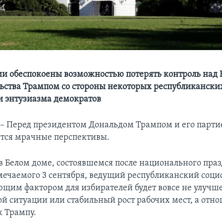
и обеспокоены возможностью потерять контроль над 
льства Трампом со стороны некоторых республикански
и энтузиазма демократов
 Перед президентом Дональдом Трампом и его парти
тся мрачные перспективы.
в Белом доме, состоявшемся после национального пра
тмечаемого 3 сентября, ведущий республиканский соци
ющим фактором для избирателей будет вовсе не улучш
й ситуации или стабильный рост рабочих мест, а отн
к Трампу.