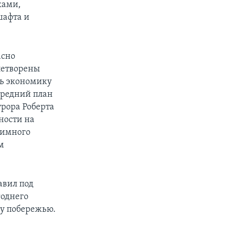
ками,
шафта и
асно
летворены
ть экономику
ередний план
урора Роберта
ности на
нимного
м
авил под
годнего
у побережью.