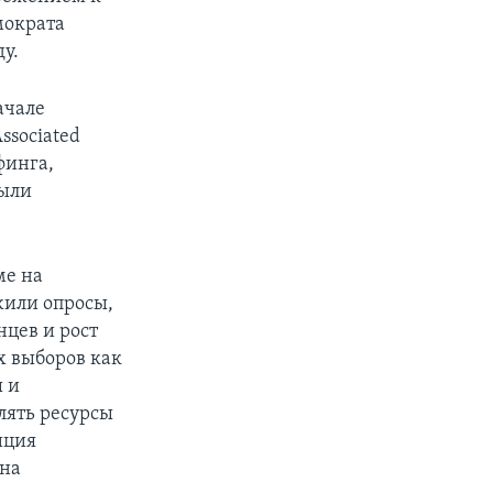
мократа
у.
ачале
ssociated
финга,
были
ме на
жили опросы,
нцев и рост
х выборов как
ы и
лять ресурсы
иция
 на