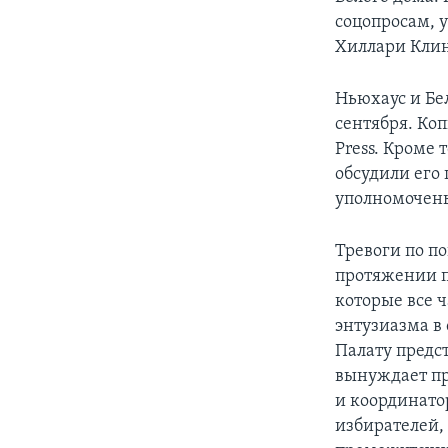
соцопросам, 
Хиллари Клин
Ньюхаус и Бе
сентября. Ко
Press. Кроме
обсудили его
уполномочены
Тревоги по п
протяжении п
которые все 
энтузиазма в
Палату предс
вынуждает пр
и координатор
избирателей, 