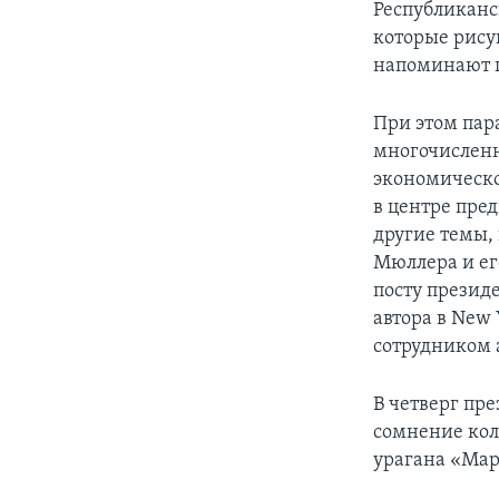
Республиканс
которые рису
напоминают пр
При этом пара
многочисленн
экономическо
в центре пре
другие темы,
Мюллера и ег
посту презид
автора в New
сотрудником
В четверг пр
сомнение кол
урагана «Мар