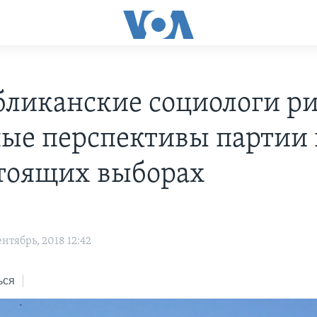
бликанские социологи р
ые перспективы партии 
тоящих выборах
s
нтябрь, 2018 12:42
ься