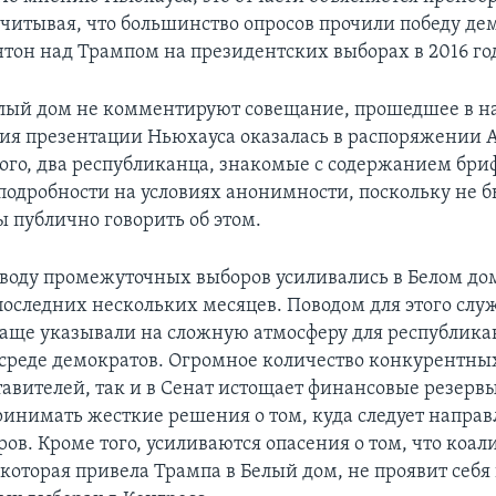
учитывая, что большинство опросов прочили победу де
тон над Трампом на президентских выборах в 2016 год
лый дом не комментируют совещание, прошедшее в н
пия презентации Ньюхауса оказалась в распоряжении A
 того, два республиканца, знакомые с содержанием бри
 подробности на условиях анонимности, поскольку не 
 публично говорить об этом.
оводу промежуточных выборов усиливались в Белом до
оследних нескольких месяцев. Поводом для этого слу
чаще указывали на сложную атмосферу для республика
 среде демократов. Огромное количество конкурентны
тавителей, так и в Сенат истощает финансовые резерв
инимать жесткие решения о том, куда следует направ
ов. Кроме того, усиливаются опасения о том, что коал
которая привела Трампа в Белый дом, не проявит себя