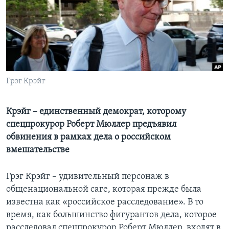
Learning English
СОЦИАЛЬНЫЕ СЕТИ
Грэг Крэйг
Языки
Крэйг – единственный демократ, которому
спецпрокурор Роберт Мюллер предъявил
обвинения в рамках дела о российском
вмешательстве
Грэг Крэйг – удивительный персонаж в
общенациональной саге, которая прежде была
известна как «российское расследование». В то
время, как большинство фигурантов дела, которое
расследовал спецпрокурор Роберт Мюллер, входят в