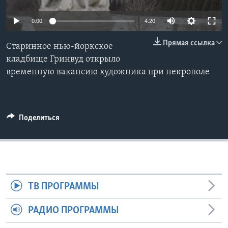
Learning English
0:00
4:20
Прямая ссылка
СОЦИАЛЬНЫЕ СЕТИ
Старинное нью-йоркское
кладбище Гринвуд открыло
временную вакансию художника при некрополе
Языки
Поделиться
ТВ ПРОГРАММЫ
РАДИО ПРОГРАММЫ