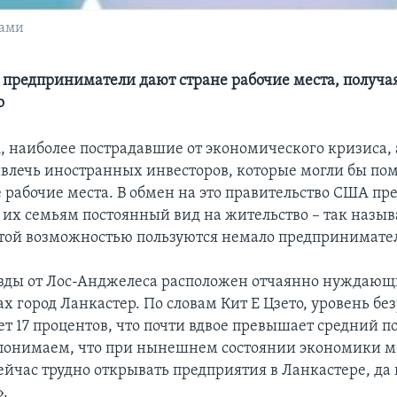
тами
предприниматели дают стране рабочие места, получа
о
 наиболее пострадавшие от экономического кризиса,
влечь иностранных инвесторов, которые могли бы по
 рабочие места. В обмен на это правительство США пр
 их семьям постоянный вид на жительство – так назы
той возможностью пользуются немало предпринимател
 езды от Лос-Анджелеса расположен отчаянно нуждающ
х город Ланкастер. По словам Кит Е Цзето, уровень б
ет 17 процентов, что почти вдвое превышает средний п
 понимаем, что при нынешнем состоянии экономики 
ейчас трудно открывать предприятия в Ланкастере, да 
.