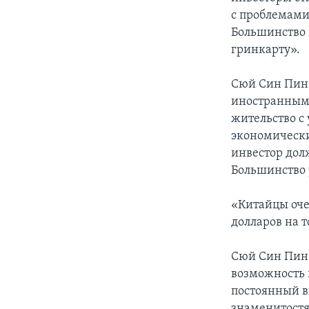
с проблемами
Большинство 
гринкарту».
Сюй Син Пин 
иностранным 
жительство с 
экономически
инвестор долж
Большинство 
«Китайцы оче
долларов на т
Сюй Син Пин 
возможность 
постоянный в
знаменитостя