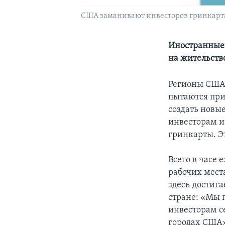
США заманивают инвесторов гринкар
Иностранные 
на жительств
Регионы США,
пытаются при
создать новые
инвесторам и
гринкарты. Э
Всего в часе
рабочих места
здесь достига
стране: «Мы
инвесторам с
городах США»