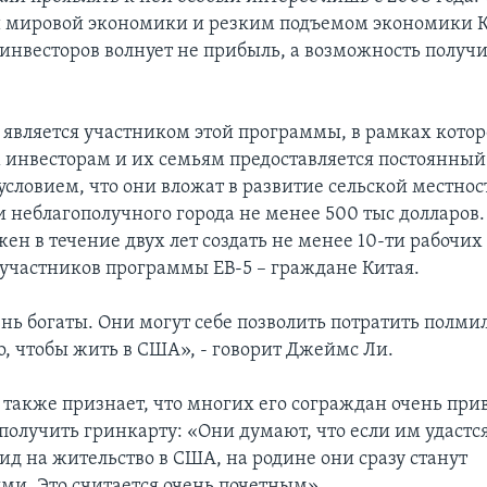
 мировой экономики и резким подъемом экономики К
инвесторов волнует не прибыль, а возможность получ
является участником этой программы, в рамках кото
инвесторам и их семьям предоставляется постоянный
условием, что они вложат в развитие сельской местнос
 неблагополучного города не менее 500 тыс долларов. 
ен в течение двух лет создать не менее 10-ти рабочих 
участников программы EB-5 – граждане Китая.
нь богаты. Они могут себе позволить потратить полми
о, чтобы жить в США», - говорит Джеймс Ли.
также признает, что многих его сограждан очень при
получить гринкарту: «Они думают, что если им удастс
ид на жительство в США, на родине они сразу станут
ми. Это считается очень почетным».