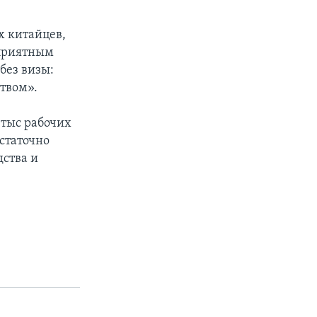
х китайцев,
 приятным
без визы:
твом».
 тыс рабочих
остаточно
дства и