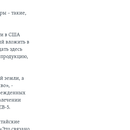
ры – такие,
ти в США
й вложить в
дать здесь
 продукцию,
й земли, а
во», -
чрежденных
влечении
B-5.
итайские
«Это связано