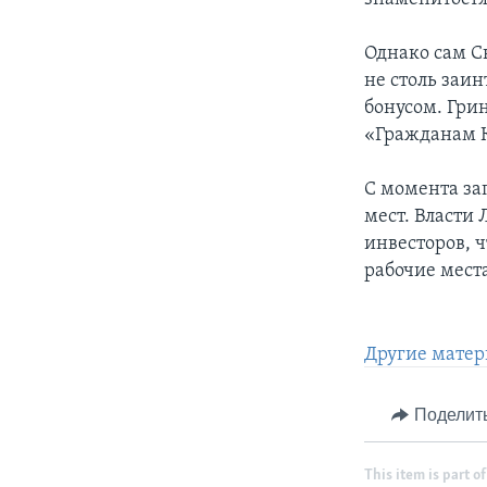
Однако сам С
не столь заи
бонусом. Гри
«Гражданам К
С момента зап
мест. Власти 
инвесторов, 
рабочие мест
Другие матер
Поделит
This item is part of