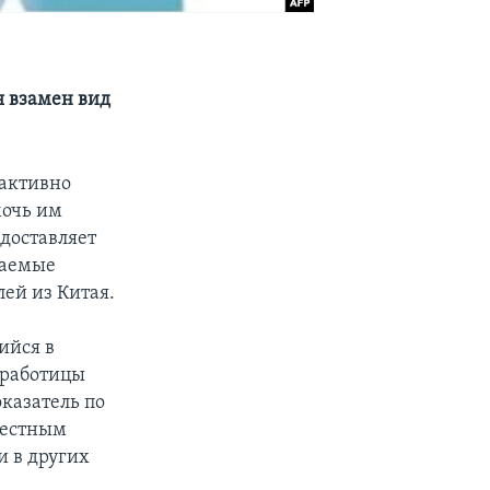
я взамен вид
 активно
мочь им
едоставляет
ваемые
ей из Китая.
ийся в
езработицы
оказатель по
местным
и в других