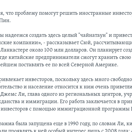
ся, что проблему помогут решить иностранные инвесто
Пин.
ы надеемся создать здесь целый "чайнатаун" и привес
ские компании», - рассказывает Сюй, рассчитывающи
 Ланкастере около 100 млн долларов. Он планирует соз
, где китайские предприниматели смогут хранить свою
нейшем поставлять ее по всей Северной Америке.
ривлекает инвесторов, поскольку здесь много свободно
тельство и население относится к ним очень приветли
 Джемс Ли, глава одного из региональных центров, у
данства и иммиграции. Его работа заключается в при
 инвесторов с помощью иммиграционной программы E
рамма была запущена еще в 1990 году, по словам Ли, к
ли проявлять к ней особый интерес лишь с 2008 года: 