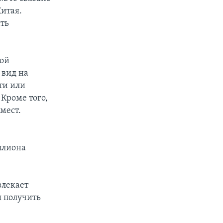
итая.
ить
рой
 вид на
ти или
Кроме того,
мест.
ллиона
влекает
я получить