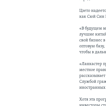
Цзето надеет
как Сюй Син 
«В будущем м
лучшие китай
свой бизнес в
оптовую базу
чтобы в даль
«Ланкастер п
местное прави
рассказывает
Службой граж
иностранных
Хотя эта прог
инвесторы ста