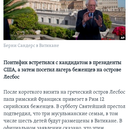
Learning English
СОЦИАЛЬНЫЕ СЕТИ
Берни Сандерс в Ватикане
Языки
Понтифик встретился с кандидатом в президенты
США, а затем посетил лагерь беженцев на острове
Лесбос
После короткого визита на греческий остров Лесбос
папа римский Франциск привезет в Рим 12
сирийских беженцев. В субботу Святейший престол
подтвердил, что три мусульманские семьи, в том
числе шесть детей будут размещены в Ватикане. В
официальном заявлении сказано, что этим