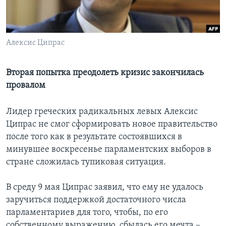
Learning English
Алексис Ципрас
СОЦИАЛЬНЫЕ СЕТИ
Вторая попытка преодолеть кризис закончилась
провалом
Языки
Лидер греческих радикальных левых Алексис
Ципрас не смог сформировать новое правительство
после того как в результате состоявшихся в
минувшее воскресенье парламентских выборов в
стране сложилась тупиковая ситуация.
В среду 9 мая Ципрас заявил, что ему не удалось
заручиться поддержкой достаточного числа
парламентариев для того, чтобы, по его
собственному выражению, сбылась его мечта –