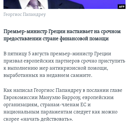
Learning English
Георгиос Папандреу
СОЦИАЛЬНЫЕ СЕТИ
Премьер-министр Греции настаивает на срочном
предоставлении стране финансовой помощи
Языки
В пятницу 5 августа премьер-министр Греции
призвал европейских партнеров срочно приступить
к выполнению мер антикризисной помощи,
выработанных на недавнем саммите.
Как написал Георгиос Папандреу в послании главе
Еврокомиссии Мануэлю Баррозу, европейским
организациям, странам-членам ЕС и
национальным парламентам следует как можно
скорее «начать действовать».