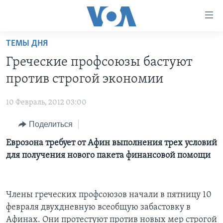
Линки
доступности
Перейти
ТЕМЫ ДНЯ
на
ГЛАВНОЕ
Греческие профсоюзы бастуют
основной
ПРОГРАММЫ
контент
против строгой экономии
ПРОЕКТЫ
Перейти
АМЕРИКА
к
10 Февраль, 2012 03:00
ЭКСПЕРТИЗА
НОВОСТИ ЗА МИНУТУ
УЧИМ АНГЛИЙСКИЙ
основной
Поделиться
ИНТЕРВЬЮ
ИТОГИ
НАША АМЕРИКАНСКАЯ ИСТОРИЯ
навигации
Перейти
ФАКТЫ ПРОТИВ ФЕЙКОВ
Еврозона требует от Афин выполнения трех условий
ПОЧЕМУ ЭТО ВАЖНО?
А КАК В АМЕРИКЕ?
в
для получения нового пакета финансовой помощи
ЗА СВОБОДУ ПРЕССЫ
ДИСКУССИЯ VOA
АРТЕФАКТЫ
поиск
УЧИМ АНГЛИЙСКИЙ
ДЕТАЛИ
АМЕРИКАНСКИЕ ГОРОДКИ
Члены греческих профсоюзов начали в пятницу 10
ВИДЕО
НЬЮ-ЙОРК NEW YORK
ТЕСТЫ
февраля двухдневную всеобщую забастовку в
ПОДПИСКА НА НОВОСТИ
АМЕРИКА. БОЛЬШОЕ ПУТЕШЕСТВИЕ
Афинах. Они протестуют против новых мер строгой