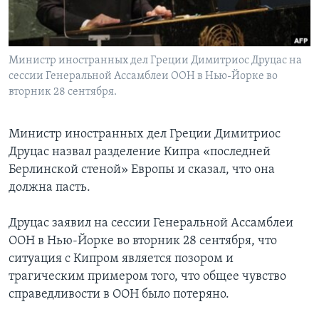
Learning English
Министр иностранных дел Греции Димитриос Друцас на
СОЦИАЛЬНЫЕ СЕТИ
сессии Генеральной Ассамблеи ООН в Нью-Йорке во
вторник 28 сентября.
Языки
Министр иностранных дел Греции Димитриос
Друцас назвал разделение Кипра «последней
Берлинской стеной» Европы и сказал, что она
должна пасть.
Друцас заявил на сессии Генеральной Ассамблеи
ООН в Нью-Йорке во вторник 28 сентября, что
ситуация с Кипром является позором и
трагическим примером того, что общее чувство
справедливости в ООН было потеряно.