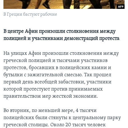
Learning English
В Греции бастуют рабочие
СОЦИАЛЬНЫЕ СЕТИ
В центре Афин произошли столкновения между
полицией и участниками демонстраций протеста
Языки
На улицах Афин произошли столкновения между
греческой полицией и тысячами участников
протестов, бросавших в полицейских камни и
бутылки с зажигательной смесью. Так прошел
первый день всеобщей забастовки, участники
которой протестуют против принимаемых
правительством мер жесткой экономии.
Во вторник, по меньшей мере, 4 тысячи
полицейских были стянуты к центральному парку
греческой столицы. Около 20 тысяч человек