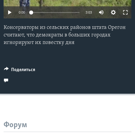
Learning English
0:00
3:03
СОЦИАЛЬНЫЕ СЕТИ
Консерваторы из сельских районов штата Орегон
считают, что демократы в больших городах
игнорируют их повестку дня
Языки
Поделиться
Форум