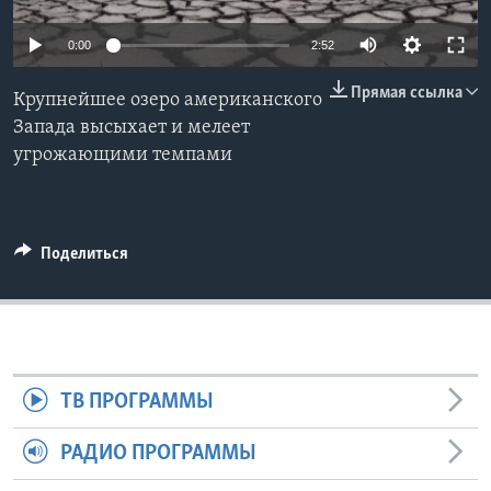
Learning English
0:00
2:52
Прямая ссылка
СОЦИАЛЬНЫЕ СЕТИ
Крупнейшее озеро американского
Запада высыхает и мелеет
угрожающими темпами
Языки
Поделиться
ТВ ПРОГРАММЫ
РАДИО ПРОГРАММЫ