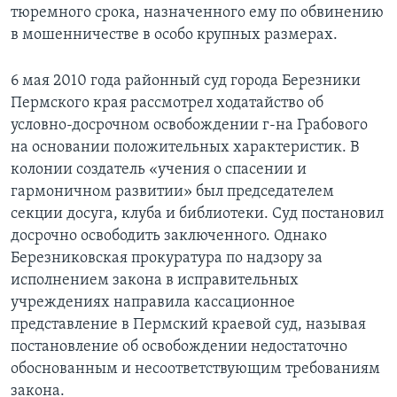
тюремного срока, назначенного ему по обвинению
Learning English
в мошенничестве в особо крупных размерах.
СОЦИАЛЬНЫЕ СЕТИ
6 мая 2010 года районный суд города Березники
Пермского края рассмотрел ходатайство об
условно-досрочном освобождении г-на Грабового
на основании положительных характеристик. В
Языки
колонии создатель «учения о спасении и
гармоничном развитии» был председателем
секции досуга, клуба и библиотеки. Суд постановил
досрочно освободить заключенного. Однако
Березниковская прокуратура по надзору за
исполнением закона в исправительных
учреждениях направила кассационное
представление в Пермский краевой суд, называя
постановление об освобождении недостаточно
обоснованным и несоответствующим требованиям
закона.