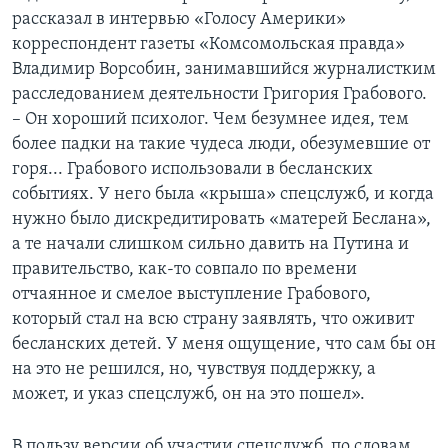
рассказал в интервью «Голосу Америки»
корреспондент газеты «Комсомольская правда»
Владимир Ворсобин, занимавшийся журналистким
расследованием деятельности Григория Грабового.
– Он хороший психолог. Чем безумнее идея, тем
более падки на такие чудеса люди, обезумевшие от
горя... Грабового использовали в бесланских
событиях. У него была «крыша» спецслужб, и когда
нужно было дискредитировать «матерей Беслана»,
а те начали слишком сильно давить на Путина и
правительство, как-то совпало по времени
отчаянное и смелое выступление Грабового,
который стал на всю страну заявлять, что оживит
бесланских детей. У меня ощущение, что сам бы он
на это не решился, но, чувствуя поддержку, а
может, и указ спецслужб, он на это пошел».
В пользу версии об участии спецслужб, по словам