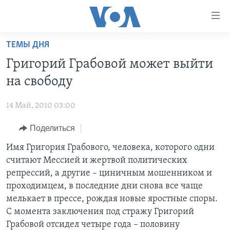
Линки
доступности
Перейти
ТЕМЫ ДНЯ
на
ГЛАВНОЕ
Григорий Грабовой может выйти
основной
ПРОГРАММЫ
контент
на свободу
ПРОЕКТЫ
Перейти
АМЕРИКА
к
14 Май, 2010 03:00
ЭКСПЕРТИЗА
НОВОСТИ ЗА МИНУТУ
УЧИМ АНГЛИЙСКИЙ
основной
Поделиться
ИНТЕРВЬЮ
ИТОГИ
НАША АМЕРИКАНСКАЯ ИСТОРИЯ
навигации
Перейти
ФАКТЫ ПРОТИВ ФЕЙКОВ
Имя Григория Грабового, человека, которого одни
ПОЧЕМУ ЭТО ВАЖНО?
А КАК В АМЕРИКЕ?
в
считают Мессией и жертвой политических
ЗА СВОБОДУ ПРЕССЫ
ДИСКУССИЯ VOA
АРТЕФАКТЫ
поиск
репрессий, а другие – циничным мошенником и
УЧИМ АНГЛИЙСКИЙ
ДЕТАЛИ
АМЕРИКАНСКИЕ ГОРОДКИ
проходимцем, в последние дни снова все чаще
мелькает в прессе, рождая новые яростные споры.
ВИДЕО
НЬЮ-ЙОРК NEW YORK
ТЕСТЫ
С момента заключения под стражу Григорий
ПОДПИСКА НА НОВОСТИ
АМЕРИКА. БОЛЬШОЕ ПУТЕШЕСТВИЕ
Грабовой отсидел четыре года – половину