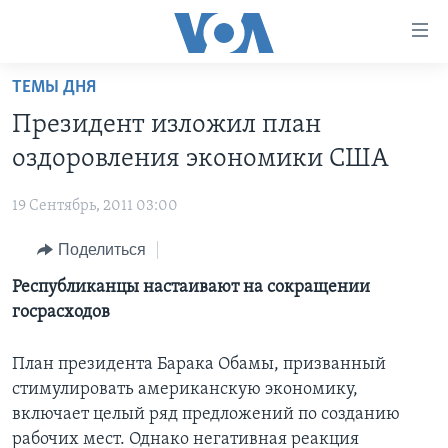
Линки
доступности
Перейти
ТЕМЫ ДНЯ
на
ГЛАВНОЕ
Президент изложил план
основной
ПРОГРАММЫ
контент
оздоровления экономики США
ПРОЕКТЫ
Перейти
АМЕРИКА
к
19 Сентябрь, 2011 03:00
ЭКСПЕРТИЗА
НОВОСТИ ЗА МИНУТУ
УЧИМ АНГЛИЙСКИЙ
основной
Поделиться
ИНТЕРВЬЮ
ИТОГИ
НАША АМЕРИКАНСКАЯ ИСТОРИЯ
навигации
Перейти
ФАКТЫ ПРОТИВ ФЕЙКОВ
Республиканцы настаивают на сокращении
ПОЧЕМУ ЭТО ВАЖНО?
А КАК В АМЕРИКЕ?
в
госрасходов
ЗА СВОБОДУ ПРЕССЫ
ДИСКУССИЯ VOA
АРТЕФАКТЫ
поиск
УЧИМ АНГЛИЙСКИЙ
ДЕТАЛИ
АМЕРИКАНСКИЕ ГОРОДКИ
План президента Барака Обамы, призванный
стимулировать американскую экономику,
ВИДЕО
НЬЮ-ЙОРК NEW YORK
ТЕСТЫ
включает целый ряд предложений по созданию
ПОДПИСКА НА НОВОСТИ
АМЕРИКА. БОЛЬШОЕ ПУТЕШЕСТВИЕ
рабочих мест. Однако негативная реакция