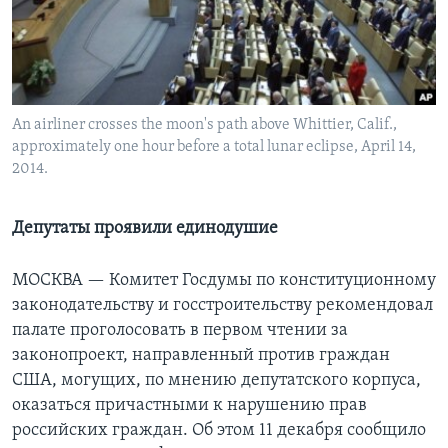
Learning English
СОЦИАЛЬНЫЕ СЕТИ
An airliner crosses the moon's path above Whittier, Calif.,
approximately one hour before a total lunar eclipse, April 14,
2014.
Языки
Депутаты проявили единодушие
МОСКВА —
Комитет Госдумы по конституционному
законодательству и госстроительству рекомендовал
палате проголосовать в первом чтении за
законопроект, направленный против граждан
США, могущих, по мнению депутатского корпуса,
оказаться причастными к нарушению прав
российских граждан. Об этом 11 декабря сообщило