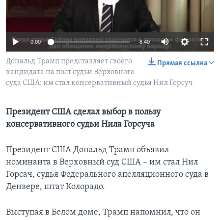
Learning English
0:00
8:40
СОЦИАЛЬНЫЕ СЕТИ
Дональд Трамп представляет своего
Прямая ссылка
кандидата на пост судьи Верховного
суда США: им стал консервативный судья Нил Горсуч
Языки
Президент США сделал выбор в пользу
консервативного судьи Нила Горсуча
Президент США Дональд Трамп объявил
номинанта в Верховный суд США – им стал Нил
Горсач, судья Федерального апелляционного суда в
Денвере, штат Колорадо.
Выступая в Белом доме, Трамп напомнил, что он