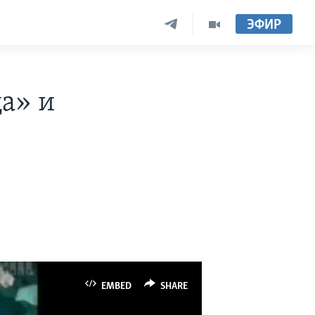
ЭФИР
а» и
EMBED
SHARE