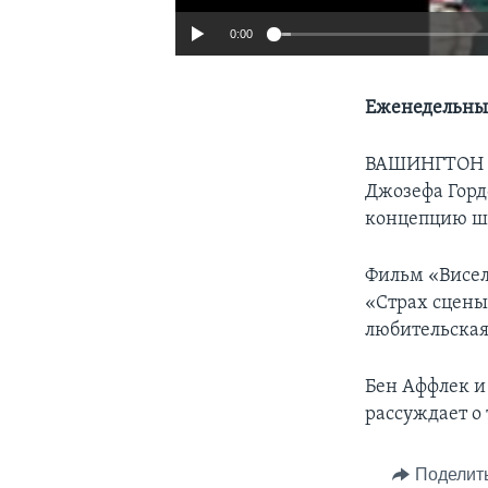
0:00
Еженедельный
ВАШИНГТОН
Джозефа Гордо
концепцию шо
Фильм «Висел
«Страх сцены
любительская
Бен Аффлек и
рассуждает о
Поделит