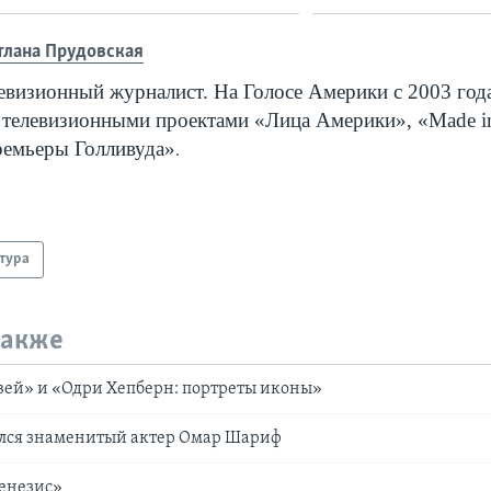
тлана Прудовская
евизионный журналист. На Голосе Америки с 2003 года
 телевизионными проектами «Лица Америки», «
Made
i
емьеры Голливуда»
.
тура
также
вей» и «Одри Хепберн: портреты иконы»
ался знаменитый актер Омар Шариф
Генезис»