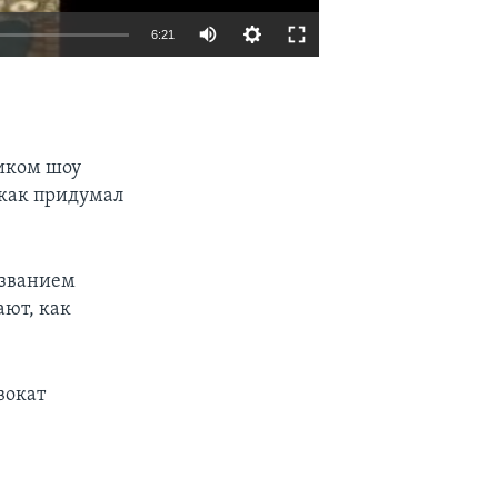
6:21
EMBED
SHARE
иком шоу
 как придумал
азванием
ают, как
вокат