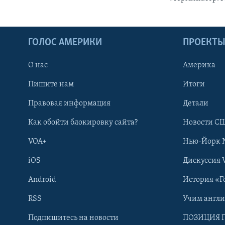
ГОЛОС АМЕРИКИ
ПРОЕКТ
О нас
Америка
Пишите нам
Итоги
Правовая информация
Детали
Как обойти блокировку сайта?
Новости СШ
VOA+
Нью-Йорк 
iOS
Дискуссия 
Android
История «Г
RSS
Учим англ
Learning English
Подпишитесь на новости
ПОЗИЦИЯ 