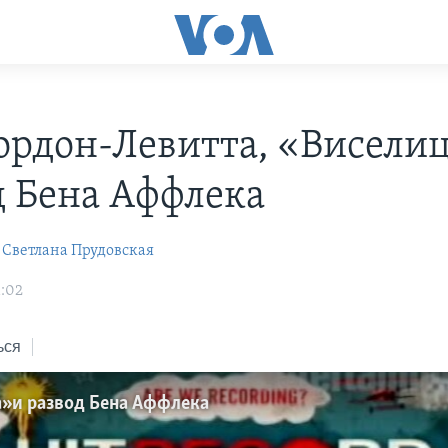
ордон-Левитта, «Виселиц
д Бена Аффлека
Cветлана Прудовская
1:02
ься
» и развод Бена Аффлека