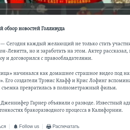
 обзор новостей Голливуда
 —
Сегодня каждый желающий не только стать участн
н-Левитта, но и заработать на этом. Актер рассказал,
у и договорился с правообладателями.
ица» начинался как домашнее страшное видео под н
». Его создатели Трэвис Клафф и Крис Лофинг вспомин
 съемка превратилась в полнометражный фильм.
 Дженнифер Гарнер объявили о разводе. Известный ад
 тонкостях бракоразводного процесса в Калифорнии.
ься
Follow us
Распечатать