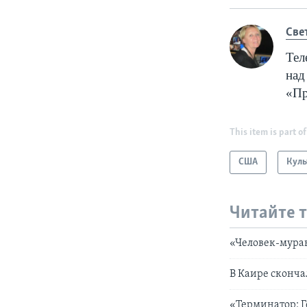
Cве
Тел
над
«Пр
This item is part of
США
Куль
Читайте 
«Человек-мура
В Каире сконч
«Терминатор: 