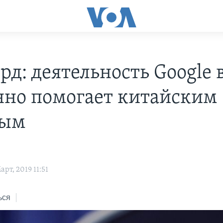
рд: деятельность Google 
нно помогает китайским
ным
рт, 2019 11:51
ься