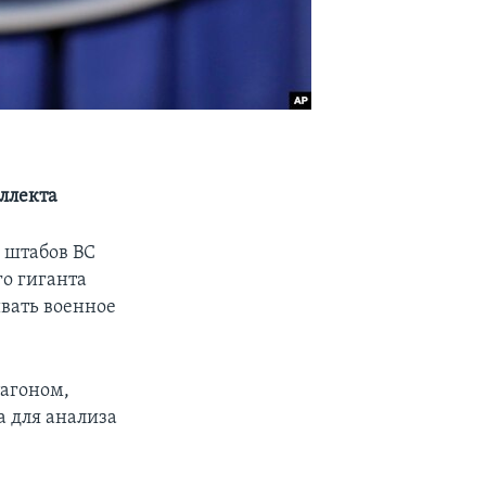
еллекта
 штабов ВС
о гиганта
ивать военное
тагоном,
а для анализа