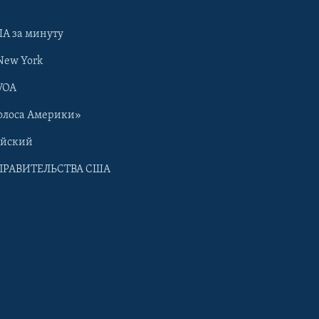
А за минуту
New York
VOA
олоса Америки»
ийский
ПРАВИТЕЛЬСТВА США