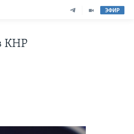
ЭФИР
в КНР