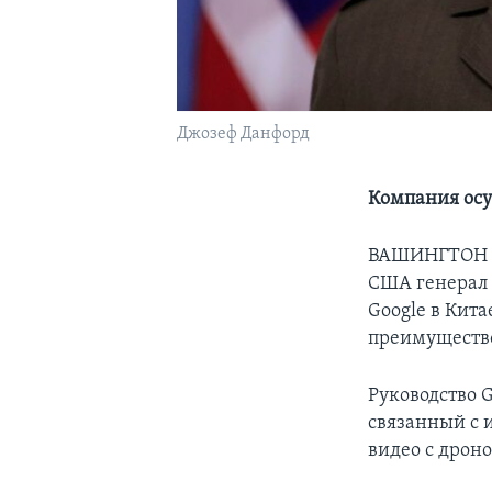
Джозеф Данфорд
Компания осу
ВАШИНГТОН – 
США генерал 
Google в Кита
преимуществ
Руководство G
связанный с 
видео с дроно