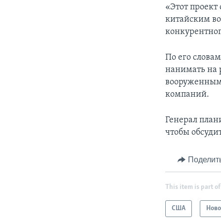
«Этот проект
китайским во
конкурентног
По его слова
нанимать на 
вооруженным 
компаний.
Генерал план
чтобы обсудит
Поделит
This item is part of
США
Ново