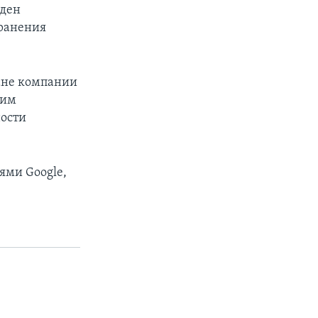
оден
хранения
ране компании
ким
ности
ями Google,