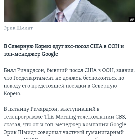
Learning English
СОЦИАЛЬНЫЕ СЕТИ
Эрик Шмидт
В Северную Корею едут экс-посол США в ООН и
топ-менеджер Google
Языки
Билл Ричардсон, бывший посол США в ООН, заявил,
что Госдепартамент не должен беспокоиться по
поводу его предстоящей поездки в Северную
Корею.
В пятницу Ричардсон, выступивший в
телепрограмме This Morning телекомпании CBS,
сказал, что он и топ-менеджер компании Google
Эрик Шмидт совершат частный гуманитарный