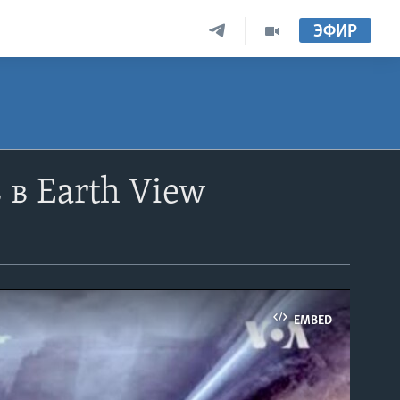
ЭФИР
 в Earth View
EMBED