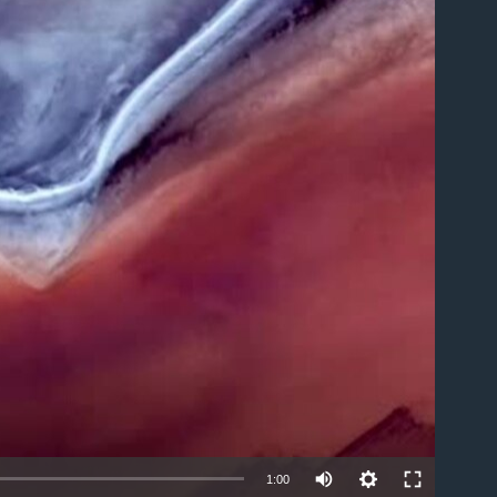
able
1:00