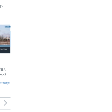
у:
США
тво?
пизоды