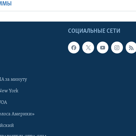
АММЫ
Ы
СОЦИАЛЬНЫЕ СЕТИ
А за минуту
New York
VOA
олоса Америки»
ийский