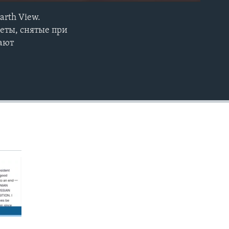
arth View.
EMBED
еты, снятые при
ают