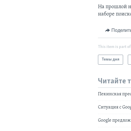
На прошлой н
наборе поиск
Поделит
This item is part of
Темы дня
Читайте 
Пекинская прес
Ситуация с Goo
Google предло