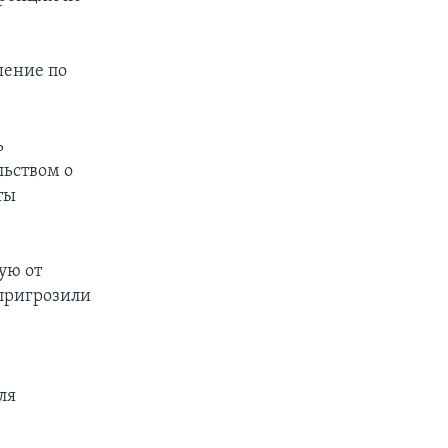
шение по
ь
льством о
ты
ую от
 пригрозили
ля