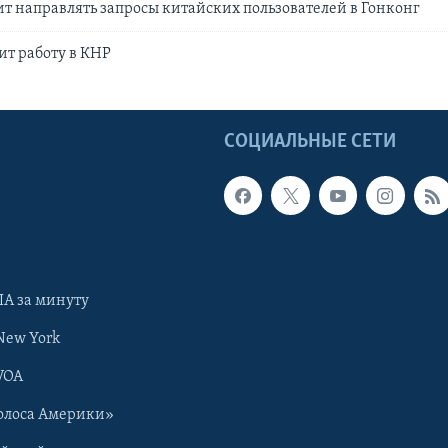
ит направлять запросы китайских пользователей в Гонконг
ит работу в КНР
Ы
СОЦИАЛЬНЫЕ СЕТИ
А за минуту
New York
VOA
олоса Америки»