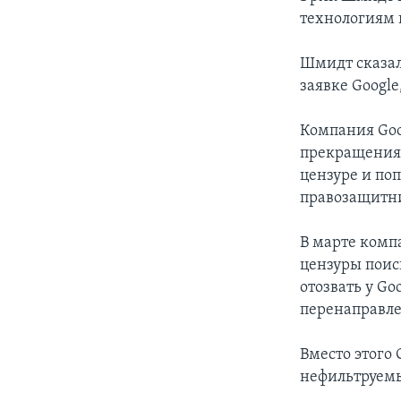
технологиям 
Шмидт сказал
заявке Googl
Компания Goo
прекращения 
цензуре и по
правозащитн
В марте комп
цензуры поис
отозвать у G
перенаправле
Вместо этого 
нефильтруемы