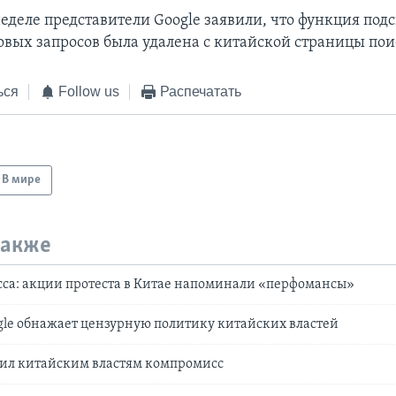
еделе представители Google заявили, что функция под
овых запросов была удалена с китайской страницы пои
ься
Follow us
Распечатать
В мире
также
са: акции протеста в Китае напоминали «перфомансы»
gle обнажает цензурную политику китайских властей
жил китайским властям компромисс