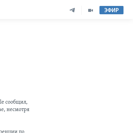
ЭФИР
e сообщил,
ае, несмотря
еренции по