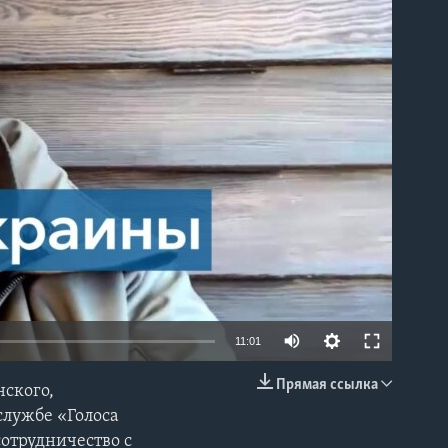
able
11:01
Прямая ссылка
нского,
EMBED
службе «Голоса
отрудничество с