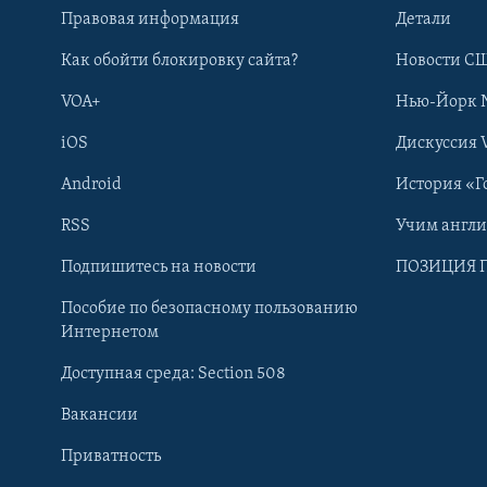
Правовая информация
Детали
Как обойти блокировку сайта?
Новости СШ
VOA+
Нью-Йорк 
iOS
Дискуссия 
Android
История «Г
RSS
Учим англ
Learning English
Подпишитесь на новости
ПОЗИЦИЯ 
Пособие по безопасному пользованию
СОЦИАЛЬНЫЕ СЕТИ
Интернетом
Доступная среда: Section 508
Вакансии
Приватность
Языки