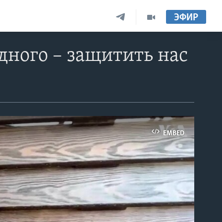
ЭФИР
дного – защитить нас
EMBED