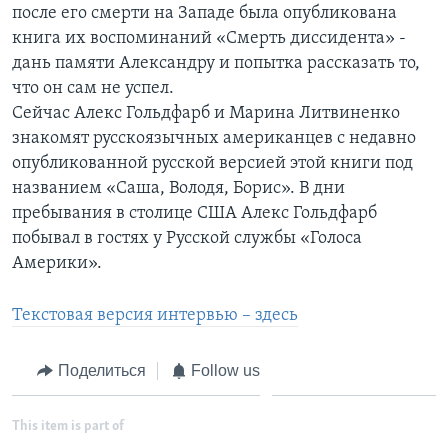
после его смерти на Западе была опубликована
Learning English
книга их воспоминаний «Смерть диссидента» -
дань памяти Александру и попытка рассказать то,
что он сам не успел.
СОЦИАЛЬНЫЕ СЕТИ
Сейчас Алекс Гольдфарб и Марина Литвиненко
знакомят русскоязычных американцев с недавно
опубликованной русской версией этой книги под
Языки
названием «Саша, Володя, Борис». В дни
пребывания в столице США Алекс Гольдфарб
побывал в гостях у Русской службы «Голоса
Америки».
Текстовая версия интервью – здесь
Поделиться
Follow us
This item is part of