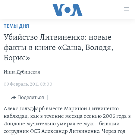
Линки
доступности
Перейти
ТЕМЫ ДНЯ
на
ГЛАВНОЕ
Убийство Литвиненко: новые
основной
ПРОГРАММЫ
контент
факты в книге «Саша, Володя,
ПРОЕКТЫ
Перейти
АМЕРИКА
Борис»
к
ЭКСПЕРТИЗА
НОВОСТИ ЗА МИНУТУ
УЧИМ АНГЛИЙСКИЙ
основной
Инна Дубинская
ИНТЕРВЬЮ
ИТОГИ
НАША АМЕРИКАНСКАЯ ИСТОРИЯ
навигации
Перейти
09 Февраль, 2011 03:00
ФАКТЫ ПРОТИВ ФЕЙКОВ
ПОЧЕМУ ЭТО ВАЖНО?
А КАК В АМЕРИКЕ?
в
ЗА СВОБОДУ ПРЕССЫ
Поделиться
ДИСКУССИЯ VOA
АРТЕФАКТЫ
поиск
УЧИМ АНГЛИЙСКИЙ
ДЕТАЛИ
АМЕРИКАНСКИЕ ГОРОДКИ
Алекс Гольдфарб вместе Мариной Литвиненко
наблюдал, как в течение месяца осенью 2006 года в
ВИДЕО
НЬЮ-ЙОРК NEW YORK
ТЕСТЫ
Лондоне мучительно умирал ее муж – бывший
ПОДПИСКА НА НОВОСТИ
АМЕРИКА. БОЛЬШОЕ ПУТЕШЕСТВИЕ
сотрудник ФСБ Александр Литвиненко. Через год